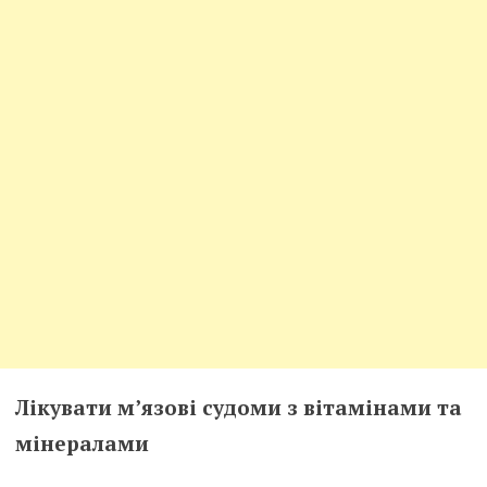
Лікувати м’язові судоми з вітамінами та
мінералами