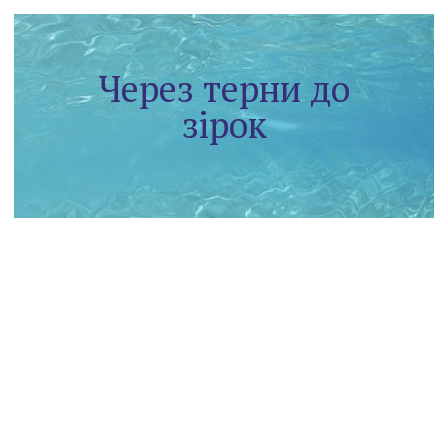
Через терни до
зірок