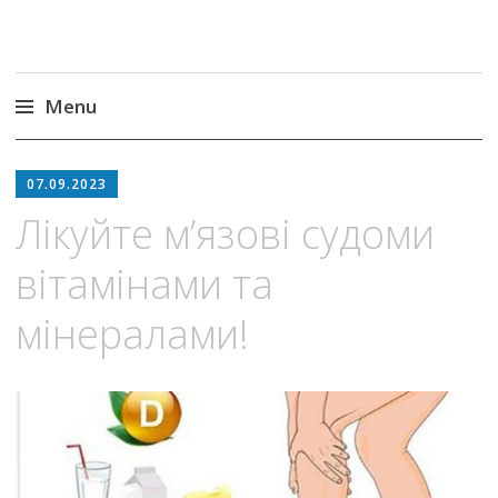
Menu
Skip
to
07.09.2023
content
Лікуйте м’язові судоми
вітамінами та
мінералами!