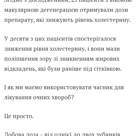
макулярною дегенерацією отримували дози
препарату, які знижують рівень холестерину.
У десяти з цих пацієнтів спостерігалося
зниження рівня холестерину, і вони мали
поліпшення зору зі зникненням жирових
відкладень, які були раніше під сітківкою.
І як ми маємо використовувати часник для
лікування очних хвороб?
Це просто.
Добова доза – від однієї до двох зубчиків