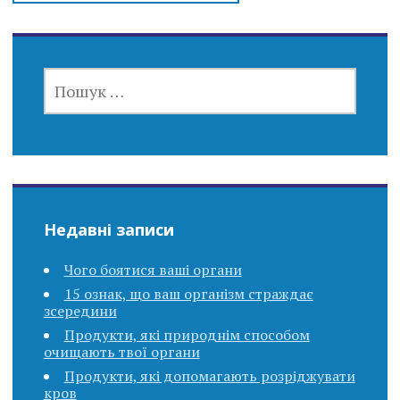
ПОШУК:
Недавні записи
Чого боятися ваші органи
15 ознак, що ваш організм страждає
зсередини
Продукти, які природнім способом
очищають твої органи
Продукти, які допомагають розріджувати
кров