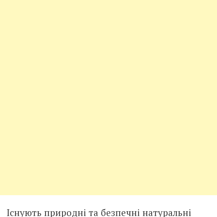
Існують природні та безпечні натуральні