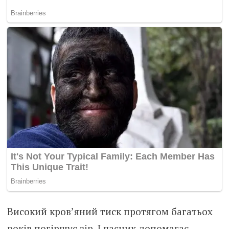
Високий кров’яний тиск протягом багатьох
років погіршує зір. І часник допомагає