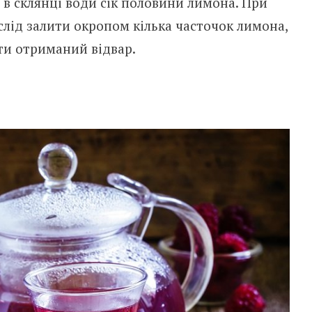
в склянці води сік половини лимона. При
лід залити окропом кілька часточок лимона,
ти отриманий відвар.