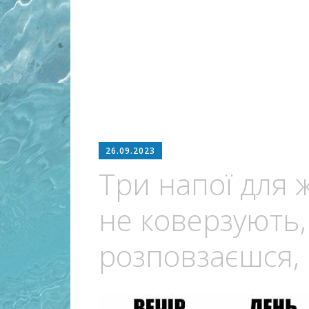
26.09.2023
Три напої для 
не коверзують
розповзаєшся, 