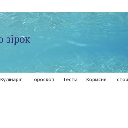
о зірок
Кулінарія
Гороскоп
Тести
Корисне
Істор