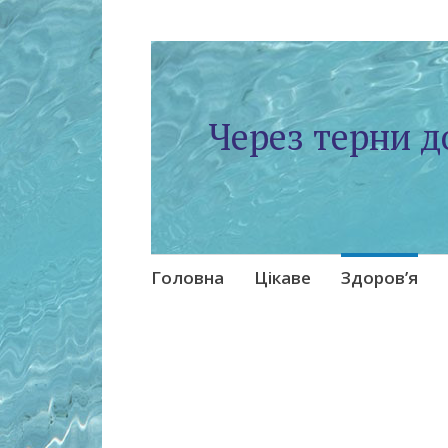
Через терни д
Skip
Головна
Цікаве
Здоров’я
to
content