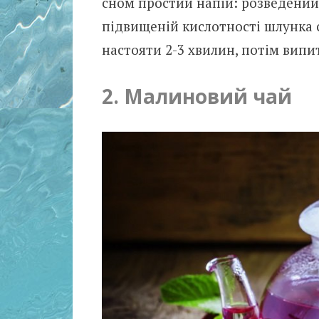
сном простий напій: розведений 
підвищеній кислотності шлунка с
настояти 2-3 хвилин, потім випи
2. Малиновий чай