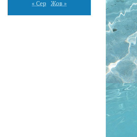
« Сер
Жов »