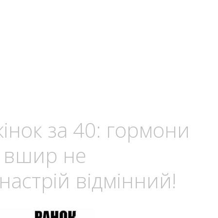
жінок за 40: гормони
, вшир не
настрій відмінний!