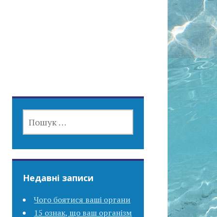
ПОШУК:
Недавні записи
Чого боятися ваші органи
15 ознак, що ваш організм