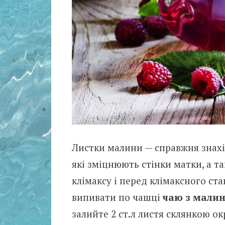
Листки малини — справжня знахід
які зміцнюють стінки матки, а т
клімаксу і перед клімаксного ст
випивати по чашці
чаю з малин
залийте 2 ст.л листя склянкою о