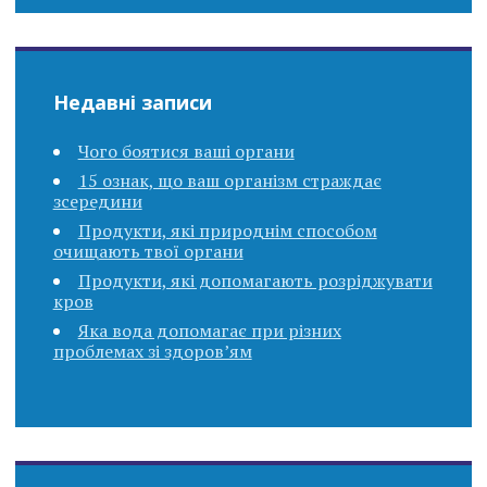
Недавні записи
Чого боятися ваші органи
15 ознак, що ваш організм страждає
зсередини
Продукти, які природнім способом
очищають твої органи
Продукти, які допомагають розріджувати
кров
Яка вода допомагає при різних
проблемах зі здоров’ям