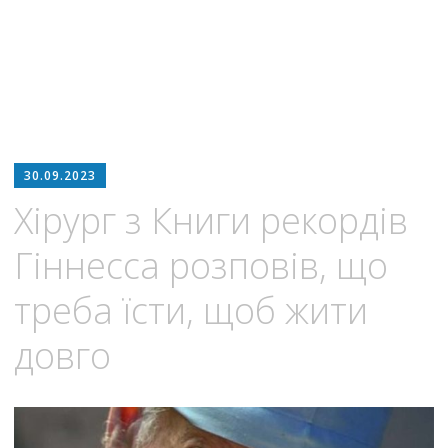
30.09.2023
Хірург з Книги рекордів
Гіннесса розповів, що
треба їсти, щоб жити
довго