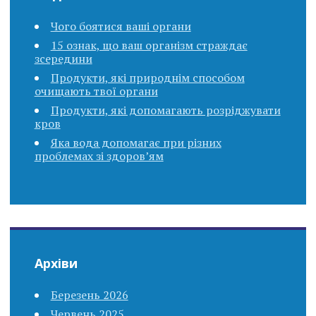
Чого боятися ваші органи
15 ознак, що ваш організм страждає
зсередини
Продукти, які природнім способом
очищають твої органи
Продукти, які допомагають розріджувати
кров
Яка вода допомагає при різних
проблемах зі здоров’ям
Архіви
Березень 2026
Червень 2025