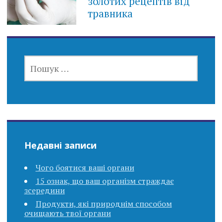
золотих рецептів від
травника
ПОШУК:
Недавні записи
Чого боятися ваші органи
15 ознак, що ваш організм страждає
зсередини
Продукти, які природнім способом
очищають твої органи