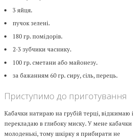
3 яйця.
пучок зелені.
180 гр. помідорів.
2-3 зубчики часнику.
100 гр. сметани або майонезу.
за бажанням 60 гр. сиру, сіль, перець.
Приступимо до приготування
Кабачки натираю на грубій терці, віджимаю і
перекладаю в глибоку миску. У мене кабачки
молоденькі, тому шкірку я прибирати не