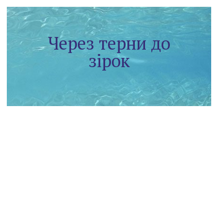
Через терни до
зірок