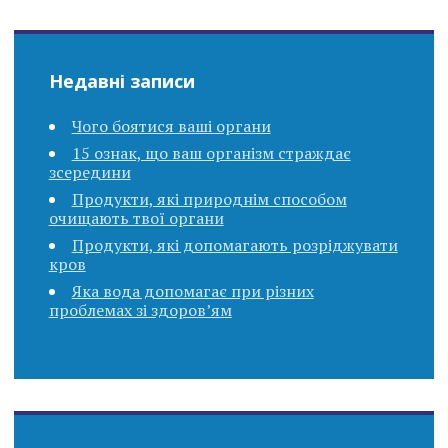
Недавні записи
Чого боятися ваші органи
15 ознак, що ваш організм страждає
зсередини
Продукти, які природнім способом
очищають твої органи
Продукти, які допомагають розріджувати
кров
Яка вода допомагає при різних
проблемах зі здоров’ям