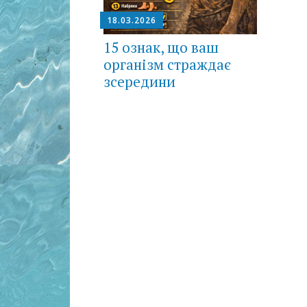
18.03.2026
15 ознак, що ваш
організм страждає
зсередини