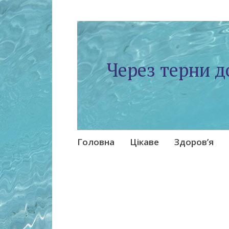
Через терни д
Skip
Головна
Цікаве
Здоров’я
to
content