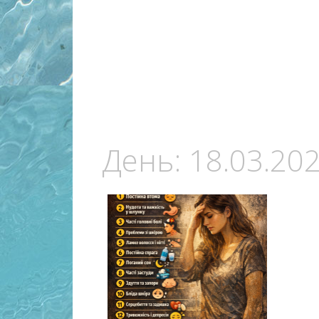
День:
18.03.20