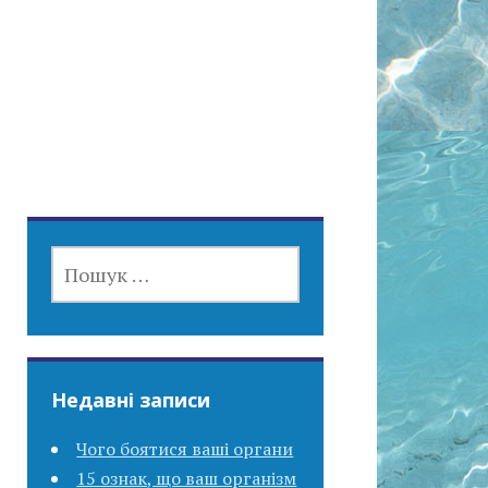
ПОШУК:
Недавні записи
Чого боятися ваші органи
15 ознак, що ваш організм