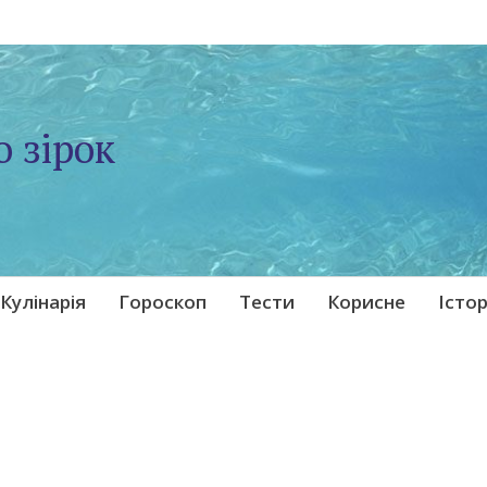
о зірок
Кулінарія
Гороскоп
Тести
Корисне
Істор