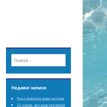
ПОШУК:
Недавні записи
Чого боятися ваші органи
15 ознак, що ваш організм