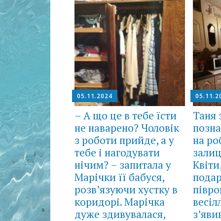
05.11.2024
05.11.2
– А що це в тебе їсти
Таня
не наварено? Чоловік
позн
з роботи прийде, а у
на ро
тебе і нагодувати
залиц
нічим? – запитала у
Квіти
Марічки її бабуся,
пода
розв’язуючи хустку в
півро
коридорі. Марічка
весіл
дуже здивувалася,
з’яви