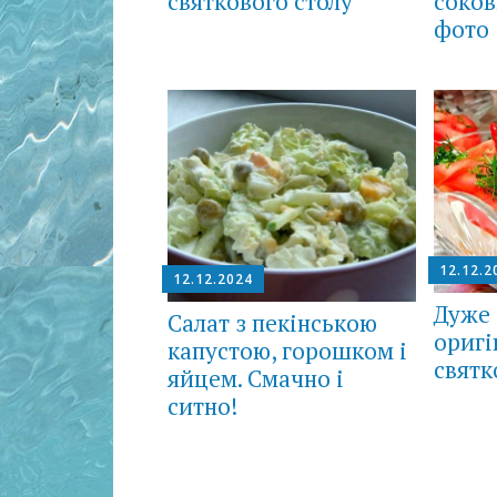
соков
святкового столу
фото
12.12.2
12.12.2024
Дуже 
Салат з пекінською
оригі
капустою, горошком і
святк
яйцем. Смачно і
ситно!