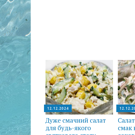
12.12.2
12.12.2024
Салат
Дуже смачний салат
смак 
для будь-якого