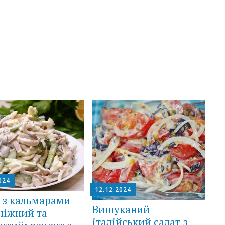
024
12.12.2024
 з кальмарами –
Вишуканий
ніжний та
італійський салат з