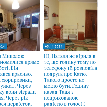
024
05.11.2024
 з Миколою
Ні, Наталя не вірила в
айомилися прямо
те, що годину тому по
боті. Він
телефону їй розповіла
явся красиво.
подруга про Катю.
, сюрпризики,
Такого просто не
рунки… Через
могло бути. Годину
ку вони зіграли
назад Таня з
ля. Через рік
неприхованою
вся первісток,
радістю в голосі і