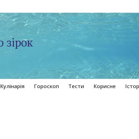
о зірок
Кулінарія
Гороскоп
Тести
Корисне
Істор