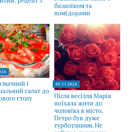
итий: рецепт з
базиліком та
помідорами
024
смачний і
05.11.2024
нальний салат до
Після весілля Марія
ового столу
поїхала жити до
чоловіка в місто.
Петро був дуже
турботливим. Не