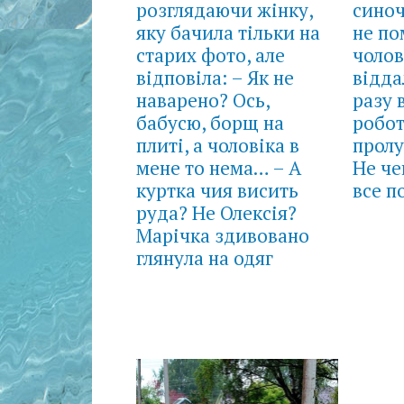
розглядаючи жінку,
синоч
яку бачила тільки на
не по
старих фото, але
чолов
відповіла: – Як не
відда
наварено? Ось,
разу 
бабусю, борщ на
робот
плиті, а чоловіка в
пролу
мене то нема… – А
Не че
куртка чия висить
все п
руда? Не Олексія?
Марічка здивовано
глянула на одяг