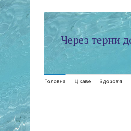
Через терни д
Skip
Головна
Цікаве
Здоров’я
to
content