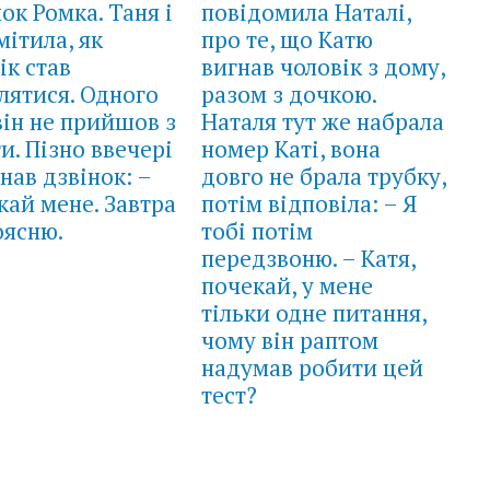
ок Ромка. Таня і
повідомила Наталі,
мітила, як
про те, що Катю
ік став
вигнав чоловік з дому,
лятися. Одного
разом з дочкою.
він не прийшов з
Наталя тут же набрала
и. Пізно ввечері
номер Каті, вона
нав дзвінок: –
довго не брала трубку,
кай мене. Завтра
потім відповіла: – Я
оясню.
тобі потім
передзвоню. – Катя,
почекай, у мене
тільки одне питання,
чому він раптом
надумав робити цей
тест?