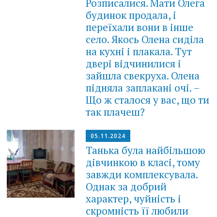
Розписалися. Мати Олега
будинок продала, і
переїхали вони в інше
село. Якось Олена сиділа
на кухні і плакала. Тут
двері відчинилися і
зайшла свекруха. Олена
підняла заплакані очі. –
Що ж сталося у вас, що ти
так плачеш?
05.11.2024
Танька була найбільшою
дівчинкою в класі, тому
завжди комплексувала.
Однак за добрий
характер, чуйність і
скромність її любили