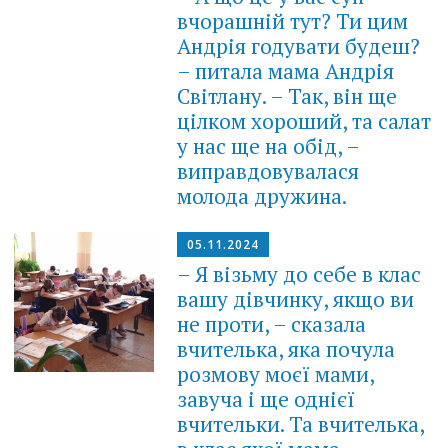
вчорашній тут? Ти цим
Андрія годувати будеш?
– питала мама Андрія
Світлану. – Так, він ще
цілком хороший, та салат
у нас ще на обід, –
виправдовувалася
молода дружина.
05.11.2024
– Я візьму до себе в клас
вашу дівчинку, якщо ви
не проти, – сказала
вчителька, яка почула
розмову моєї мами,
завуча і ще однієї
вчительки. Та вчителька,