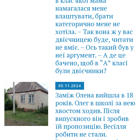
в клас якої мама
намагалася мене
влаштувати, брати
категорично мене не
хотіла. – Так вона ж у вас
двієчницею буде, читати
не вміє. – Ось такий був у
неї аргумент. – А де це
бачено, щоб в “А” класі
були двієчники?
05.11.2024
Заміж Олена вийшла в 18
років. Олег в школі за нею
хвостом ходив. Після
випускного він і зробив
їй пропозицію. Весілля
робити не стали.