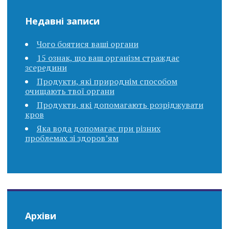
Недавні записи
Чого боятися ваші органи
15 ознак, що ваш організм страждає
зсередини
Продукти, які природнім способом
очищають твої органи
Продукти, які допомагають розріджувати
кров
Яка вода допомагає при різних
проблемах зі здоров’ям
Архіви