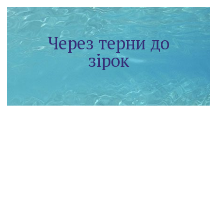
Через терни до
зірок