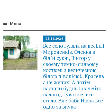
Menu
Skip
05.11.2024
to
Все село гуляла на весіллі
content
Мироненків. Оленка в
білій сукні, Віктор у
своєму темно-синьому
костюмі з величезною
білою півонією!.. Красень,
а не жених! А потім
настали будні. І начебто
налагоджуватися все
стало. Але баба Нюра все
одно за внука