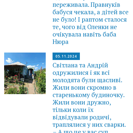
переживала. Правнуків
бабуся чекала, а дітей все
не було! І раптом сталося
те, чого від Оленки не
очікувала навіть баба
Нюра
05.11.2024
Світлана та Андрій
одружилися і як всі
молодята були щасливі.
Жили вони скромно в
старенькому будиночку.
Жили вони дружно,
тільки коли їх
відвідували родичі,
траплялися у них сварки.
– А що це у вас суп