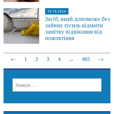
15.10.2024
Засіб, який допоможе без
зайвих зусиль відмити
замітку підвіконня від
пожовтіння
Posts
←
1
2
3
4
…
485
→
navigation
ПОШУК: