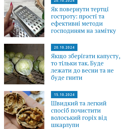
20.10.2024
Як повернути тертці
гостроту: прості та
ефективні методи
господиням на замітку
20.10.2024
Якщо зберігати капусту,
то тільки так. Буде
лежати до весни та не
буде гнити
15.10.2024
Швидкий та легкий
спосіб почистити
волоський горіх від
шкарлупи