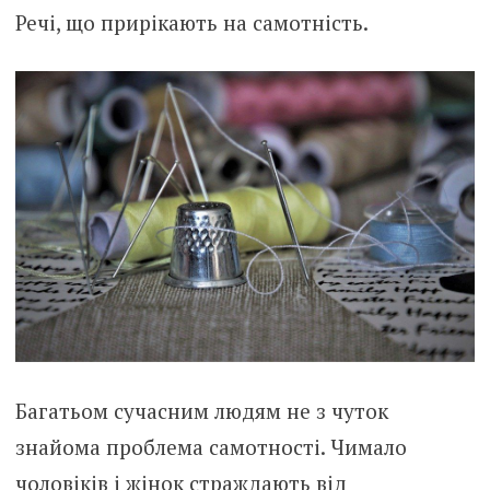
Речі, що прирікають на самотність.
Багатьом сучасним людям не з чуток
знайома проблема самотності. Чимало
чоловіків і жінок страждають від