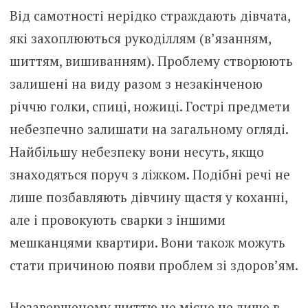
Від самотності нерідко страждають дівчата,
які захоплюються рукоділлям (в’язанням,
шиттям, вишиванням). Проблему створюють
залишені на виду разом з незакінченою
річчю голки, спиці, ножиці. Гострі предмети
небезпечно залишати на загальному огляді.
Найбільшу небезпеку вони несуть, якщо
знаходяться поруч з ліжком. Подібні речі не
лише позбавляють дівчину щастя у коханні,
але і провокують сварки з іншими
мешканцями квартири. Вони також можуть
стати причиною появи проблем зі здоров’ям.
Незавершеному шиттю не місце не лише в