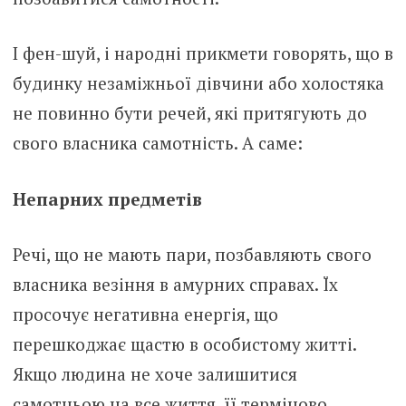
І фен-шуй, і народні прикмети говорять, що в
будинку незаміжньої дівчини або холостяка
не повинно бути речей, які притягують до
свого власника самотність. А саме:
Непарних предметів
Речі, що не мають пари, позбавляють свого
власника везіння в амурних справах. Їх
просочує негативна енергія, що
перешкоджає щастю в особистому житті.
Якщо людина не хоче залишитися
самотньою на все життя, її терміново