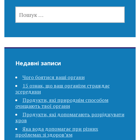
ПОШУК:
Недавні записи
Чого боятися ваші органи
15 ознак, що ваш організм страждає
зсередини
Продукти, які природнім способом
очищають твої органи
Продукти, які допомагають розріджувати
кров
Яка вода допомагає при різних
проблемах зі здоров’ям