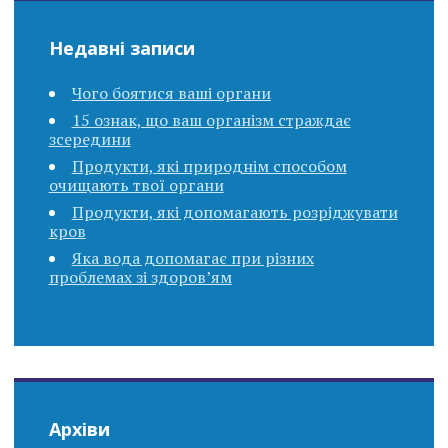
Недавні записи
Чого боятися ваші органи
15 ознак, що ваш організм страждає
зсередини
Продукти, які природнім способом
очищають твої органи
Продукти, які допомагають розріджувати
кров
Яка вода допомагає при різних
проблемах зі здоров’ям
Архіви