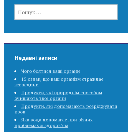
ПОШУК:
Недавні записи
Чого боятися ваші органи
15 ознак, що ваш організм страждає
зсередини
Продукти, які природнім способом
очищають твої органи
Продукти, які допомагають розріджувати
кров
Яка вода допомагає при різних
проблемах зі здоров’ям