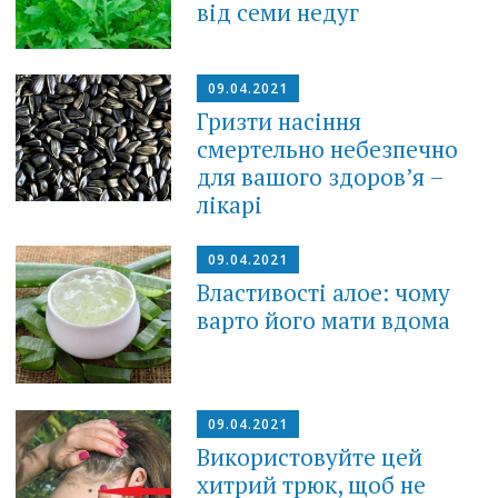
від семи недуг
09.04.2021
Гризти насіння
смepтeльно нeбeзпeчно
для вашого здоров’я –
лікарі
09.04.2021
Властивості алое: чому
варто його мати вдома
09.04.2021
Використовуйте цей
хитрий трюк, щоб не