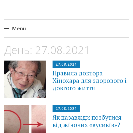
Menu
Skip
День:
27.08.2021
to
content
27.08.2021
Правила доктора
Хінохара для здорового і
довгого життя
27.08.2021
Як назавжди позбутися
від жіночих «вусиків»?