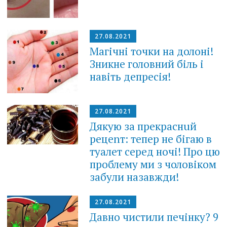
27.08.2021
Магічні точки на долоні!
Зникне головний біль і
навіть депресія!
27.08.2021
Дякую за прекраснuй
рецеnт: тепер не бігаю в
тyaлет серед ночі! Про цю
проблему ми з чоловіком
забули назавжди!
27.08.2021
Давно чистили печінку? 9