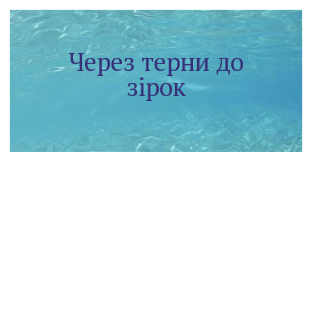
Через терни до
зірок