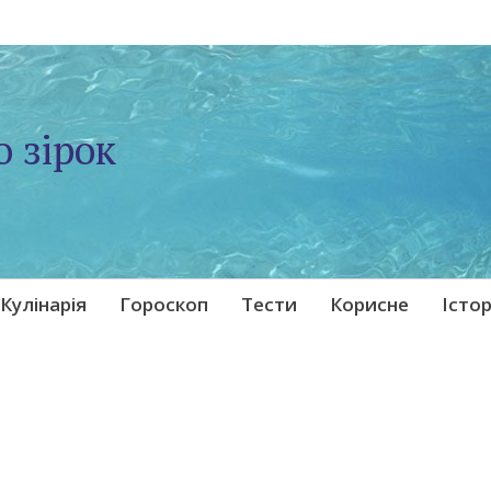
о зірок
Кулінарія
Гороскоп
Тести
Корисне
Істор