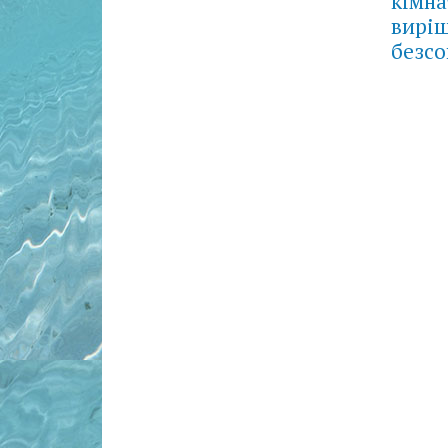
кімна
вирі
безсо