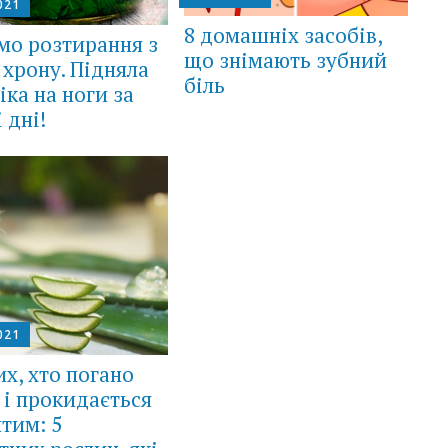
021
8 домашніх засобів,
мо розтирання з
що знімають зубний
 хрону. Підняла
біль
іка на ноги за
 дні!
021
их, хто погано
 і прокидається
тим: 5