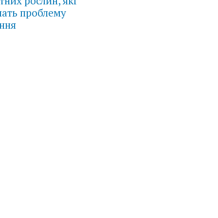
тних рослин, які
шать проблему
ння