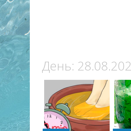
День:
28.08.20