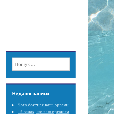
ПОШУК:
Недавні записи
Чого боятися ваші органи
15 ознак, що ваш організм