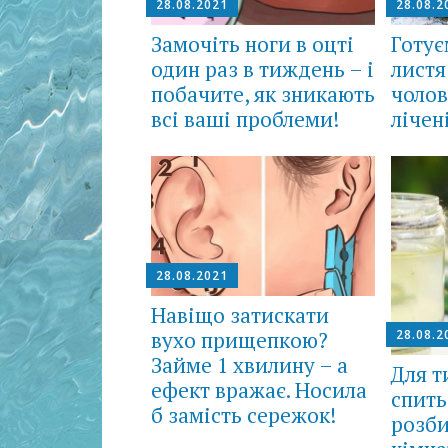
28.08.2021
28.08.2
Замочіть ноги в оцті
Готує
один раз в тиждень – і
листя
побачите, як зникають
чолов
всі ваші проблеми!
лічені
28.08.2021
Навіщо затискати
вухо прищепкою?
28.08.2
Займе 1 хвилину – а
Для т
ефект вражає. Носила
спить
б замість сережок!
розби