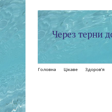
Через терни д
Skip
Головна
Цікаве
Здоров’я
to
content