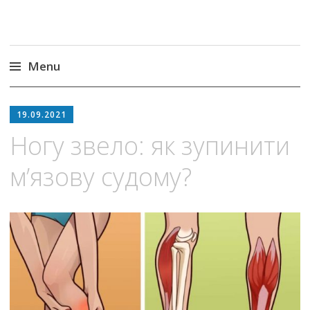
Menu
Skip
to
19.09.2021
content
Ногу звело: як зупинити
м’язову судому?