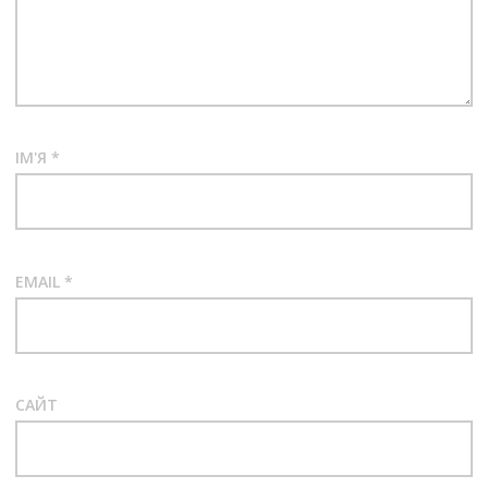
ІМ'Я
*
EMAIL
*
САЙТ