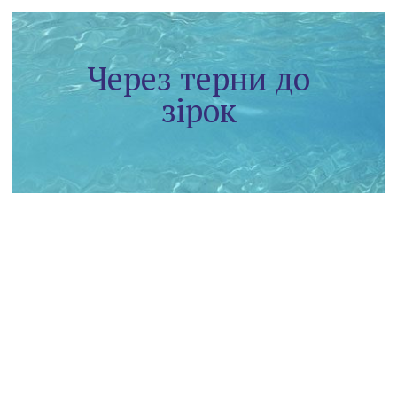
Через терни до
зірок