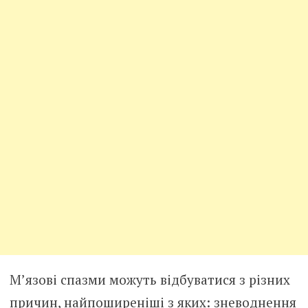
М’язові спазми можуть відбуватися з різних
причин, найпоширеніші з яких: зневоднення