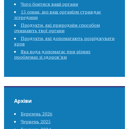
Чого боятися ваші органи
15 ознак, що ваш організм страждає
зсередини
Продукти, які природнім способом
очищають твої органи
Продукти, які допомагають розріджувати
кров
Яка вода допомагає при різних
проблемах зі здоров’ям
Архіви
Березень 2026
Червень 2025