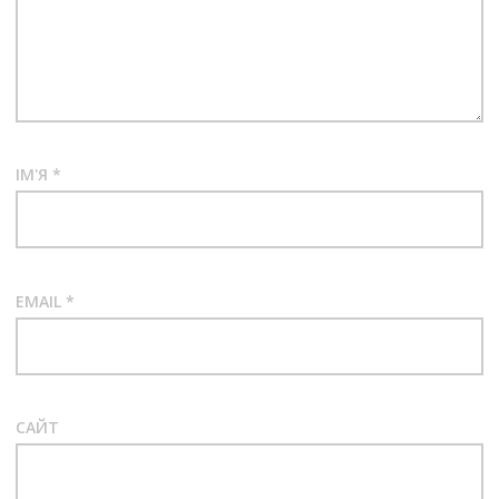
ІМ'Я
*
EMAIL
*
САЙТ