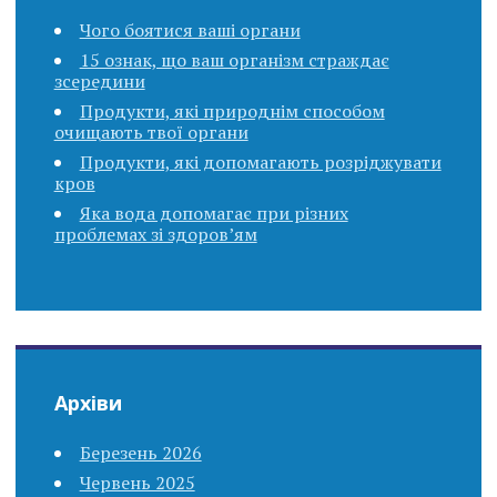
Чого боятися ваші органи
15 ознак, що ваш організм страждає
зсередини
Продукти, які природнім способом
очищають твої органи
Продукти, які допомагають розріджувати
кров
Яка вода допомагає при різних
проблемах зі здоров’ям
Архіви
Березень 2026
Червень 2025