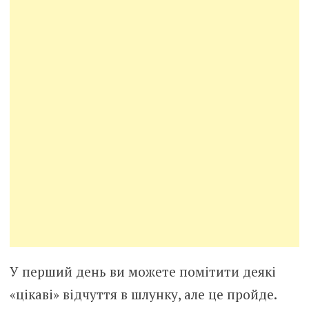
У перший день ви можете помітити деякі
«цікаві» відчуття в шлунку, але це пройде.