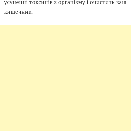
усуненні токсинів з організму і очистить ваш
кишечник.