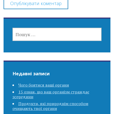
ПОШУК:
Недавні записи
Чого боятися ваші органи
15 ознак, що ваш організм страждає
зсередини
Продукти, які природнім способом
очищають твої органи