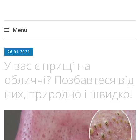
Menu
Skip
to
26.09.2021
content
У вас є прищі на
обличчі? Позбавтеся від
них, природно і швидко!