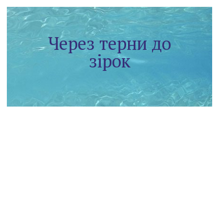
Через терни до
зірок