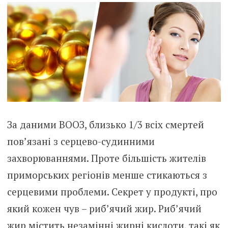
За даними ВООЗ, близько 1/3 всіх смертей
пов’язані з серцево-судинними
захворюваннями. Проте більшість жителів
приморських регіонів менше стикаються з
серцевими проблеми. Секрет у продукті, про
який кожен чув – риб’ячий жир. Риб’ячий
жир містить незамінні жирні кислоти, такі як