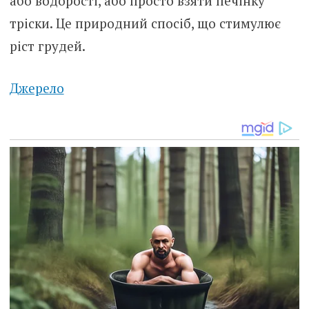
або водорості, або просто взяти печінку
тріски. Це природний спосіб, що стимулює
ріст грудей.
Джерело