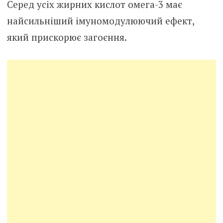
Серед усіх жирних кислот омега-3 має
найсильніший імуномодулюючий ефект,
який прискорює загоєння.