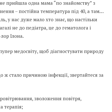
ене прийшла одна мама “по знайомству” з
ення – постійна температура під 40, а там…
аль, у нас дуже мало хто знає, що настільки
галі не до педіатра, це до гематолога і
-лор Ілона.
-пупер медосвіту, щоб діагностувати природу
 що ж стало причиною інфекції, звертайтеся за
 провітрювання, зволоження повітря,
а терапія;