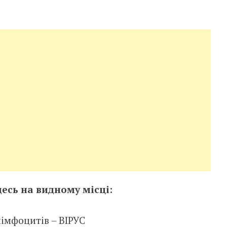
десь на видному місці:
імфоцитів – ВІРУС