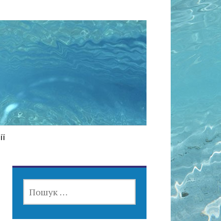
ії
ПОШУК: