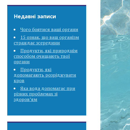
Недавні записи
Чого боятися ваші органи
15 ознак, що ваш організм
страждає зсередини
Продукти, які природнім
способом очищають твої
органи
Продукти, які
допомагають розріджувати
кров
Яка вода допомагає при
різних проблемах зі
здоров’ям