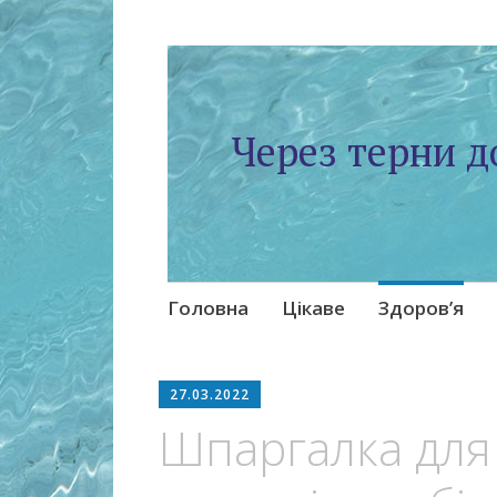
Через терни д
Skip
Головна
Цікаве
Здоров’я
to
content
27.03.2022
Шпаргалка для 