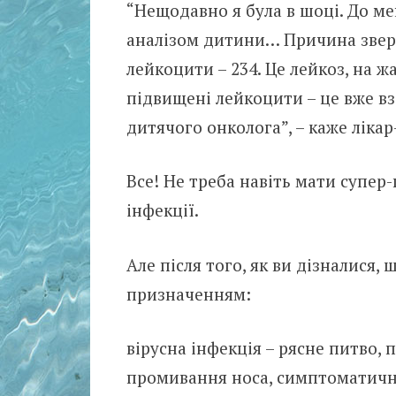
“Нещодавно я була в шоці. До м
аналізом дитини… Причина зверн
лейкоцити – 234. Це лейкоз, на ж
підвищені лейкоцити – це вже вза
дитячого онколога”, – каже лікар
Все! Не треба навіть мати супер
інфекції.
Але після того, як ви дізналися,
призначенням:
вірусна інфекція – рясне питво,
промивання носа, симптоматичн