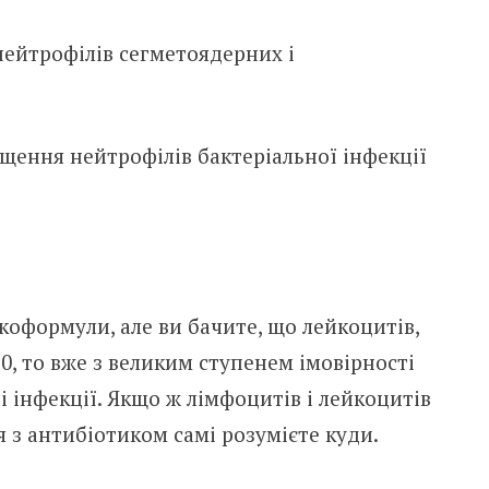
ейтрофілів сегметоядерних і
щення нейтрофілів бактеріальної інфекції
коформули, але ви бачите, що лейкоцитів,
20, то вже з великим ступенем імовірності
 інфекції. Якщо ж лімфоцитів і лейкоцитів
я з антибіотиком самі розумієте куди.