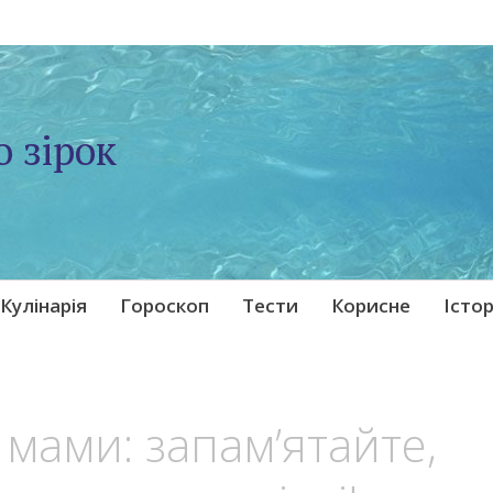
о зірок
Кулінарія
Гороскоп
Тести
Корисне
Істор
мами: запам’ятайте,