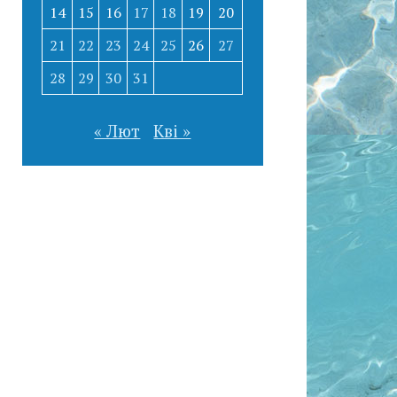
14
15
16
17
18
19
20
21
22
23
24
25
26
27
28
29
30
31
« Лют
Кві »