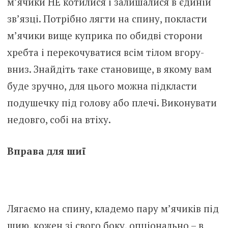
м’ячики НЕ котилися і залишалися в єдиній
зв’язці. Потрібно лягти на спину, покласти
м’ячики вище куприка по обидві сторони
хребта і перекочуватися всім тілом вгору-
вниз. Знайдіть таке становище, в якому вам
буде зручно, для цього можна підкласти
подушечку під голову або плечі. Виконувати
недовго, собі на втіху.
Вправа для шиї
Лягаємо на спину, кладемо пару м’ячиків під
шию, кожен зі свого боку, опціонально – в