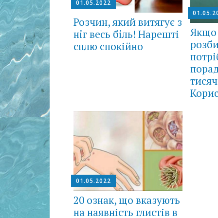
01.05.2022
01.05.2
Розчин, який витягує з
Якщо
нiг весь бiль! Нарешті
розби
сплю спокійно
потрі
порад
тисяч
Корис
01.05.2022
20 ознак, що вказують
на наявність глистів в