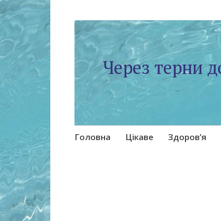
Через терни д
Skip
Головна
Цікаве
Здоров’я
to
content