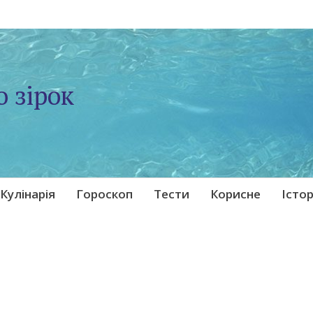
о зірок
Кулінарія
Гороскоп
Тести
Корисне
Істор