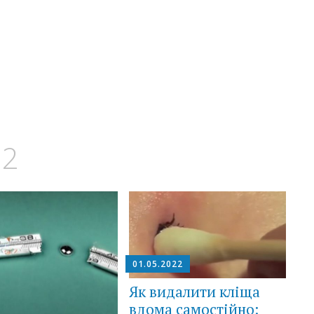
22
01.05.2022
Як видалити кліща
вдома самостійно: