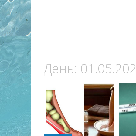
День:
01.05.20