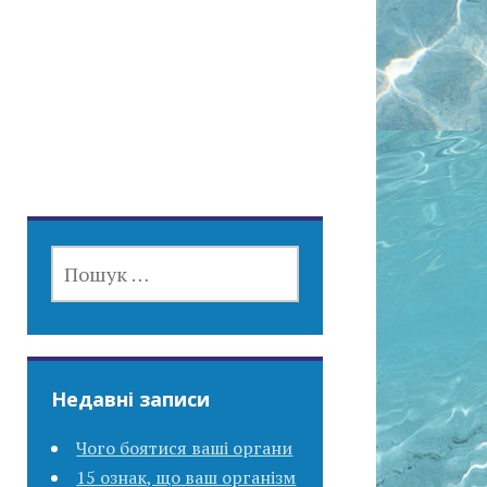
ПОШУК:
Недавні записи
Чого боятися ваші органи
15 ознак, що ваш організм