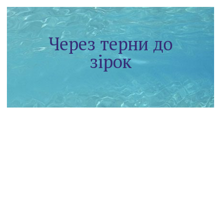
Через терни до
зірок