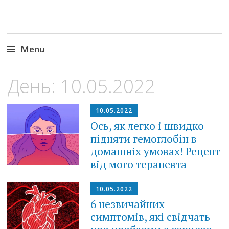
Menu
Skip
День:
10.05.2022
to
content
10.05.2022
Ось, як легко і швидко
підняти гемоглобін в
домашніх умовах! Рецепт
від мого терапевта
10.05.2022
6 незвичайних
симптомів, які свідчать