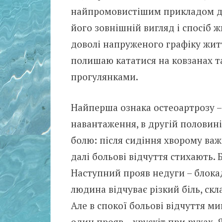
найпромовистішим прикладом дл
його зовнішній вигляд і спосіб ж
доволі напруженого графіку житт
полишаю кататися на ковзанах 
прогулянками.
Найперша ознака остеоартрозу – 
навантаження, в другій половині
болю: після сидіння хворому важк
далі больові відчуття стихають.
Наступний прояв недуги – блока
людина відчуває різкий біль, скл
Але в спокої больові відчуття м
один прояв – хрускіт при рухах. 