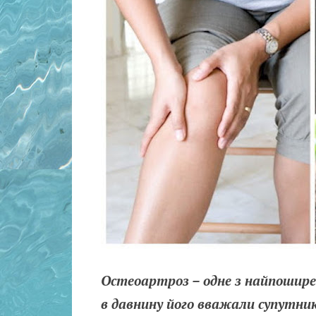
Остеоартроз – одне з найпошире
в давнину його вважали супутник