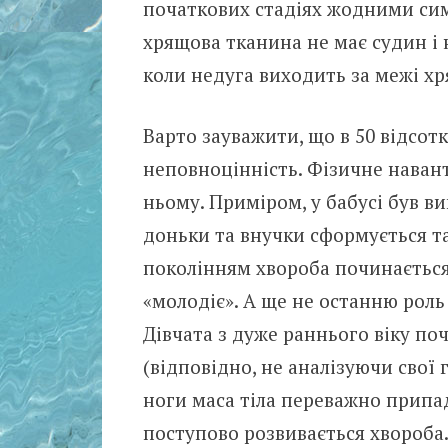
початкових стадіях жодними сим
хрящова тканина не має судин і 
коли недуга виходить за межі хр
Варто зауважити, що в 50 відсот
неповноцінність. Фізичне наван
ньому. Приміром, у бабусі був в
доньки та внучки сформується т
поколінням хвороба починається 
«молодіє». А ще не останню роль 
Дівчата з дуже раннього віку по
(відповідно, не аналізуючи свої
ноги маса тіла переважно припад
поступово розвивається хвороба