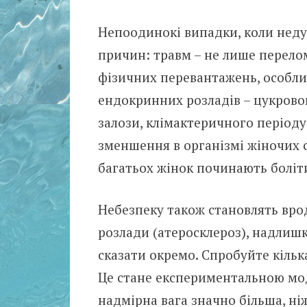
Непоодинокі випадки, коли неду
причин: травм – не лише переломі
фізичних перевантажень, особлив
ендокринних розладів – цукрово
залози, клімактеричного періоду
зменшення в організмі жіночих с
багатьох жінок починають боліти
Небезпеку також становлять вро
розлади (атеросклероз), надлишк
сказати окремо. Спробуйте кілька
Це стане експериментальною мод
надмірна вага значно більша, ні