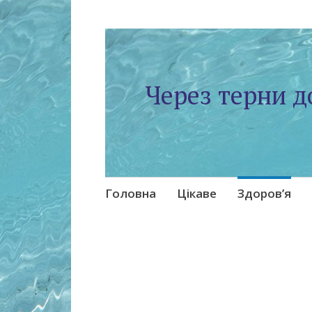
Через терни д
Skip
Головна
Цікаве
Здоров’я
to
content