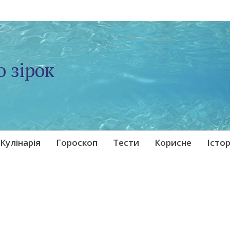
о зірок
Кулінарія
Гороскоп
Тести
Корисне
Істор