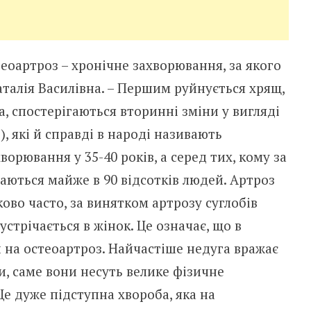
еоартроз – хронічне захворювання, за якого
талія Василівна. – Першим руйнується хрящ,
а, спостерігаються вторинні зміни у вигляді
), які й справді в народі називають
орювання у 35-40 років, а серед тих, кому за
чаються майже в 90 відсотків людей. Артроз
ково часто, за винятком артрозу суглобів
устрічається в жінок. Це означає, що в
и на остеоартроз. Найчастіше недуга вражає
би, саме вони несуть велике фізичне
е дуже підступна хвороба, яка на