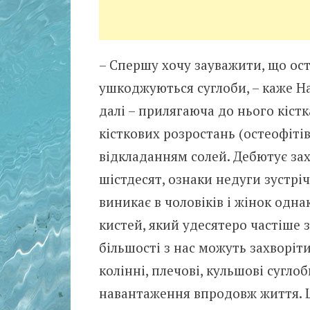
– Спершу хочу зауважити, що ост
ушкоджуються суглоби, – каже На
далі – прилягаюча до нього кістк
кісткових розростань (остеофітів
відкладанням солей. Дебютує захв
шістдесят, ознаки недуги зустрі
виникає в чоловіків і жінок одна
кистей, який удесятеро частіше з
більшості з нас можуть захворіт
колінні, плечові, кульшові сугло
навантаження впродовж життя. Ц