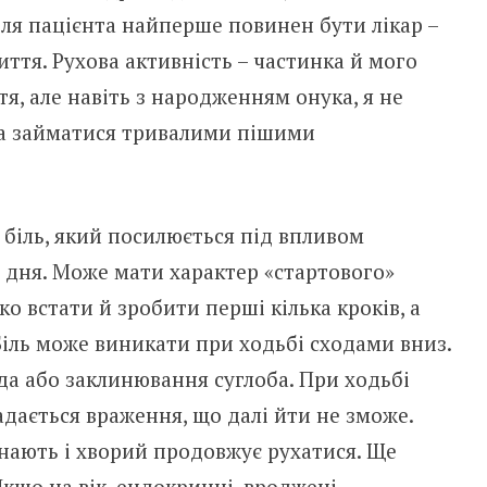
я пацієнта найперше повинен бути лікар –
иття. Рухова активність – частинка й мого
я, але навіть з народженням онука, я не
та займатися тривалими пішими
біль, який посилюється під впливом
 дня. Може мати характер «стартового»
о встати й зробити перші кілька кроків, а
 Біль може виникати при ходьбі сходами вниз.
да або заклинювання суглоба. При ходьбі
адається враження, що далі йти не зможе.
инають і хворий продовжує рухатися. Ще
Якщо на вік, ендокринні, вроджені