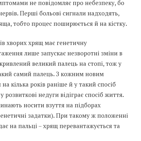
птомами не повідомляє про небезпеку, бо
нервів. Перші больові сигнали надходять,
яща, тобто процес поширюється й на кістку.
ків хворих хрящ має генетичну
таження лише запускає незворотні зміни в
икривлений великий палець на стопі, тож у
акий самий палець. З кожним новим
на кілька років раніше й у такий спосіб
у розвиткові недуги відіграє спосіб життя.
чинають носити взуття на підборах
 генетичні задатки). При такому ж положенні
ає на пальці – хрящ перевантажується та
.