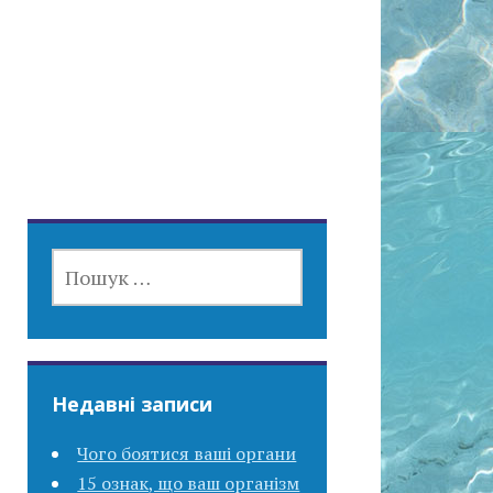
ПОШУК:
Недавні записи
Чого боятися ваші органи
15 ознак, що ваш організм