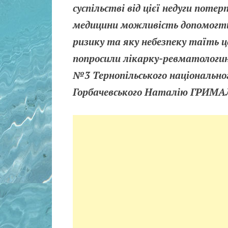
суспільстві від цієї недуги потер
медицини можливість допомогти
ризику та яку небезпеку таїть ц
попросили лікарку-ревматологи
№3 Тернопільського національног
Горбачевського Наталію ГРИМ