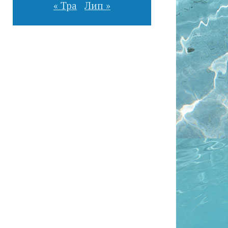
« Тра
Лип »