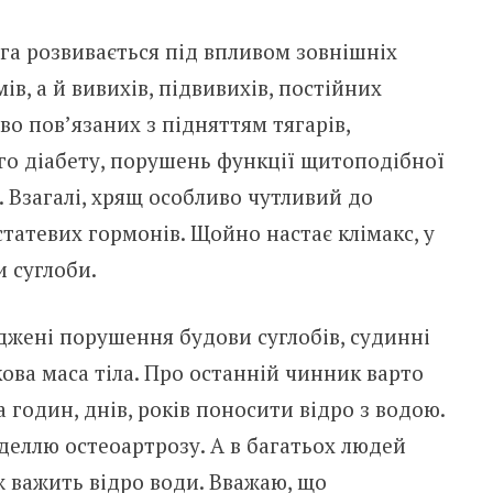
га розвивається під впливом зовнішніх
в, а й вивихів, підвивихів, постійних
о пов’язаних з підняттям тягарів,
го діабету, порушень функції щитоподібної
. Взагалі, хрящ особливо чутливий до
татевих гормонів. Щойно настає клімакс, у
 суглоби.
джені порушення будови суглобів, судинні
ова маса тіла. Про останній чинник варто
 годин, днів, років поносити відро з водою.
еллю остеоартрозу. А в багатьох людей
ж важить відро води. Вважаю, що