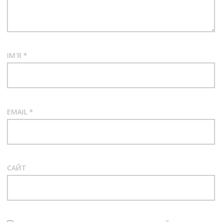
ІМ'Я
*
EMAIL
*
САЙТ