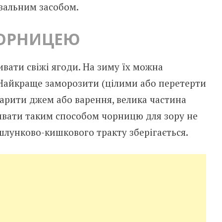
вальним засобом.
ЧОРНИЦЕЮ
ивати свіжі ягоди. На зиму їх можна
Найкраще заморозити (цілими або перетерти
варити джем або варення, велика частина
живати таким способом чорницю для зору не
 шлунково-кишкового тракту зберігається.