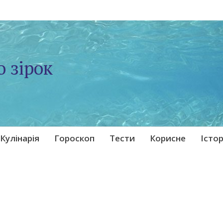
о зірок
Кулінарія
Гороскоп
Тести
Корисне
Істор