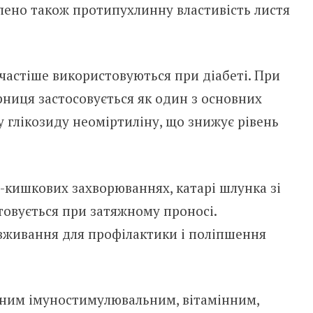
влено також протипухлинну властивість листя
частіше використовуються при діабеті. При
ниця застосовується як один з основних
у глікозиду неоміртиліну, що знижує рівень
кишкових захворюваннях, катарі шлунка зі
овується при затяжному проносі.
вживання для профілактики і поліпшення
реним імуностимулювальним, вітамінним,