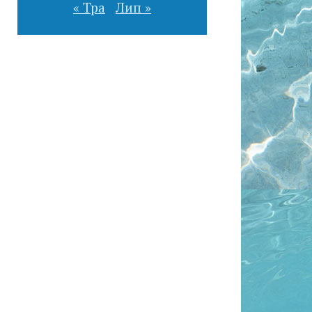
« Тра
Лип »