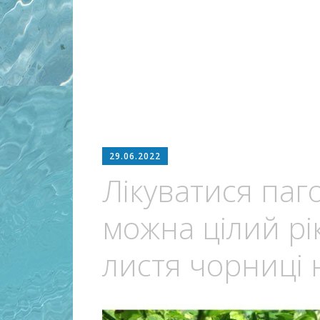
29.06.2022
Лікуватися паг
можна цілий рі
листя чорниці 