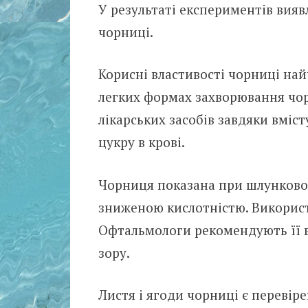
У результаті експериментів вия
чорниці.
Корисні властивості чорниці най
легких формах захворювання чор
лікарських засобів завдяки вміст
цукру в крові.
Чорниця показана при шлунково-
зниженою кислотністю. Використ
Офтальмологи рекомендують її 
зору.
Листя і ягоди чорниці є переві