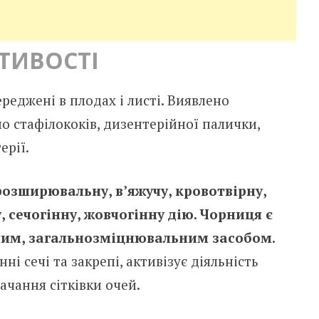
ТИВОСТІ
реджені в плодах і листі. Виявлено
о стафілококів, дизентерійної палички,
ерії.
озширювальну, в’яжучу, кровотвірну,
 сечогінну, жовчогінну дію. Чорниця є
им, загальнозміцнювальним засобом
.
і сечі та закрепі, активізує діяльність
чання сітківки очей.