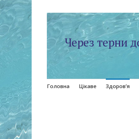
Через терни д
Skip
Головна
Цікаве
Здоров’я
to
content