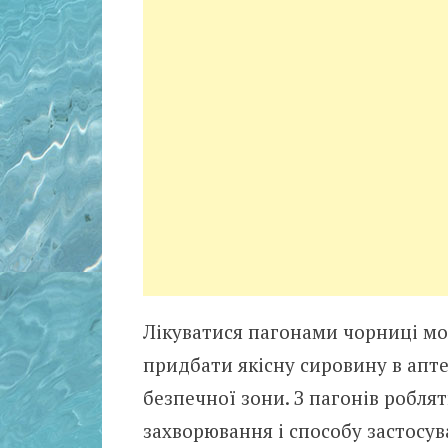
Лікуватися пагонами чорниці мож
придбати якісну сировину в апте
безпечної зони. З пагонів роблят
захворювання і способу застосув