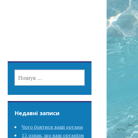
ПОШУК:
Недавні записи
Чого боятися ваші органи
15 ознак, що ваш організм