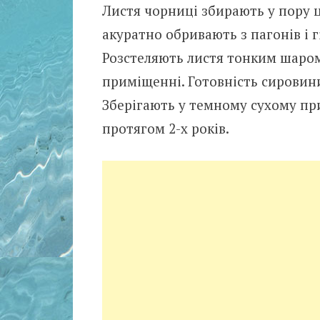
Листя чорниці збирають у пору цв
акуратно обривають з пагонів і г
Розстеляють листя тонким шаром 
приміщенні. Готовність сировини
Зберігають у темному сухому при
протягом 2-х років.