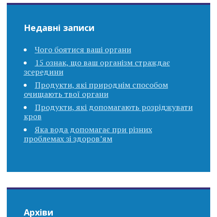
Недавні записи
Чого боятися ваші органи
15 ознак, що ваш організм страждає
зсередини
Продукти, які природнім способом
очищають твої органи
Продукти, які допомагають розріджувати
кров
Яка вода допомагає при різних
проблемах зі здоров’ям
Архіви