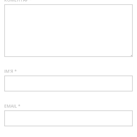
ІМ'Я
*
EMAIL
*