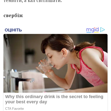
темніти, а кал світлішати.
свербіж