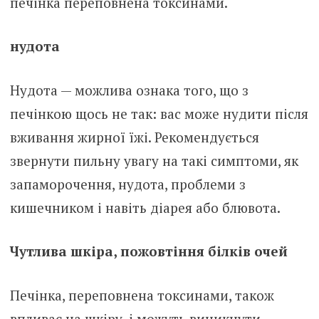
печінка переповнена токсинами.
нудота
Нудота — можлива ознака того, що з
печінкою щось не так: вас може нудити після
вживання жирної їжі. Рекомендується
звернути пильну увагу на такі симптоми, як
запаморочення, нудота, проблеми з
кишечником і навіть діарея або блювота.
Чутлива шкіра, пожовтіння білків очей
Печінка, переповнена токсинами, також
впливає на шкіру, і можуть виникнути