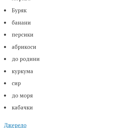
Буряк
банани
персики
абрикоси
до родини
куркума
сир
до моря
кабачки
Джерело