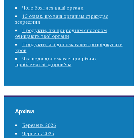
Чого боятися ваші органи
15 ознак, що ваш організм страждає
зсередини
Продукти, які природнім способом
очищають твої органи
Продукти, які допомагають розріджувати
кров
Яка вода допомагає при різних
проблемах зі здоров’ям
Архіви
Березень 2026
Червень 2025