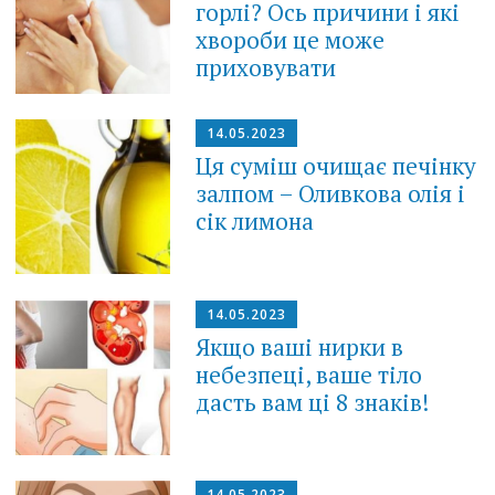
горлі? Ось причини і які
хвороби це може
приховувати
14.05.2023
Ця суміш очищає печінку
залпом – Оливкова олія і
сік лимона
14.05.2023
Якщо ваші нирки в
небезпеці, ваше тіло
дасть вам ці 8 знаків!
14.05.2023