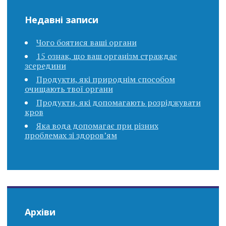
Недавні записи
Чого боятися ваші органи
15 ознак, що ваш організм страждає
зсередини
Продукти, які природнім способом
очищають твої органи
Продукти, які допомагають розріджувати
кров
Яка вода допомагає при різних
проблемах зі здоров’ям
Архіви