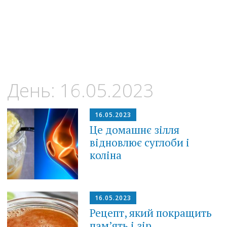
День:
16.05.2023
16.05.2023
Це домашнє зілля
відновлює суглоби і
коліна
16.05.2023
Рецепт, який покращить
пам’ять і зір