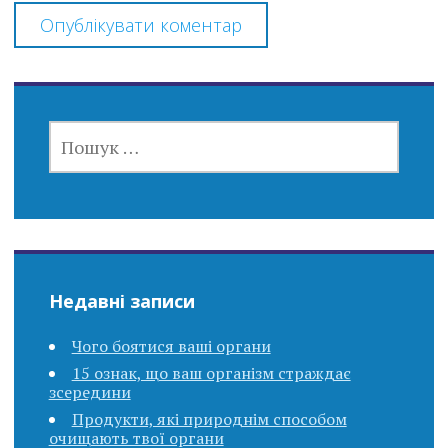
ПОШУК:
Недавні записи
Чого боятися ваші органи
15 ознак, що ваш організм страждає
зсередини
Продукти, які природнім способом
очищають твої органи