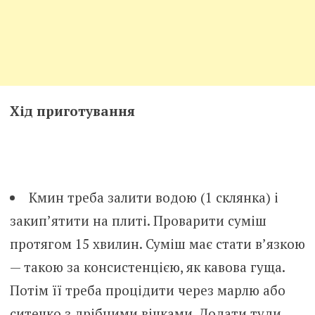
Хід приготування
Кмин треба залити водою (1 склянка) і
закип’ятити на плиті. Проварити суміш
протягом 15 хвилин. Суміш має стати в’язкою
— такою за консистенцією, як кавова гуща.
Потім її треба процідити через марлю або
ситечко з дрібними вічками. Додати туди