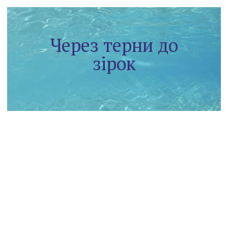
Через терни до
зірок