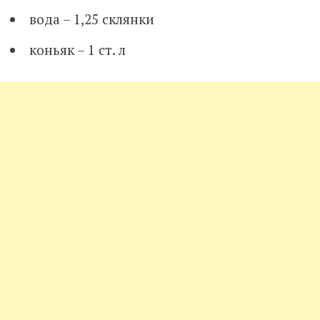
вода – 1,25 склянки
коньяк – 1 ст. л