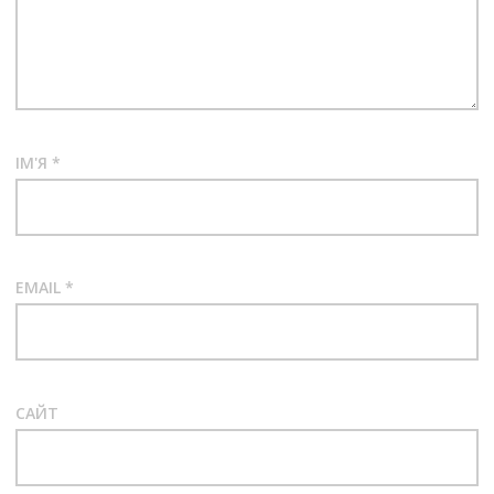
ІМ'Я
*
EMAIL
*
САЙТ