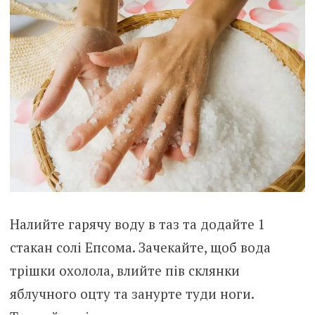
Налийте гарячу воду в таз та додайте 1
стакан солі Епсома. Зачекайте, щоб вода
трішки охолола, влийте пів склянки
яблучного оцту та занурте туди ноги.