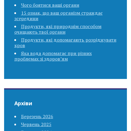
Чого боятися ваші органи
15 ознак, що ваш організм страждає
зсередини
Продукти, які природнім способом
очищають твої органи
Продукти, які допомагають розріджувати
кров
Яка вода допомагає при різних
проблемах зі здоров’ям
Архіви
Березень 2026
Червень 2025