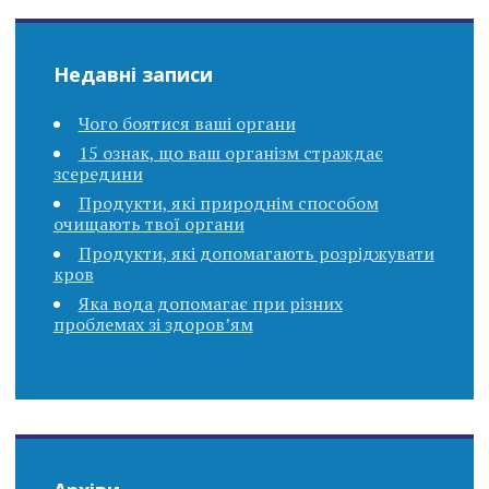
Недавні записи
Чого боятися ваші органи
15 ознак, що ваш організм страждає
зсередини
Продукти, які природнім способом
очищають твої органи
Продукти, які допомагають розріджувати
кров
Яка вода допомагає при різних
проблемах зі здоров’ям