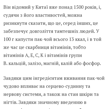
Він відомий у Китаї вже понад 1500 років, і,
судячи з його властивостей, можна
ризикнути сказати, що це, серед інших, це
забезпечує довголіття тамтешніх людей. У
100 г капусти пак-чой всього 13 ккал, і в той
же час це скарбниця вітамінів, тобто
вітамінів А, Е, С, К і вітамінів групи
В. кальцій, залізо, магній, калій або фосфор.
Завдяки цим інгредієнтам вживання пак-чой
чудово впливає на серцево-судинну та
нервову системи, а також на стан шкіри та
нігтів. Завдяки значному введенню в