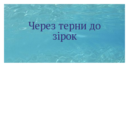
Через терни до
зірок