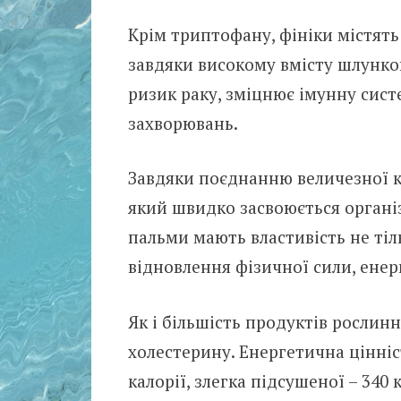
Крім триптофану, фініки містять
завдяки високому вмісту шлунков
ризик раку, зміцнює імунну сист
захворювань.
Завдяки поєднанню величезної кі
який швидко засвоюється організ
пальми мають властивість не тіл
відновлення фізичної сили, енергі
Як і більшість продуктів рослин
холестерину. Енергетична цінніст
калорії, злегка підсушеної – 340 