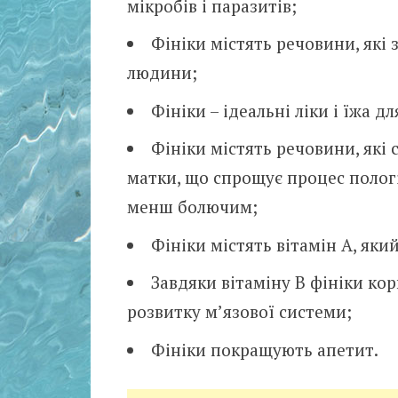
мікробів і паразитів;
Фініки містять речовини, які 
людини;
Фініки – ідеальні ліки і їжа д
Фініки містять речовини, які
матки, що спрощує процес пологі
менш болючим;
Фініки містять вітамін А, яки
Завдяки вітаміну В фініки ко
розвитку м’язової системи;
Фініки покращують апетит.