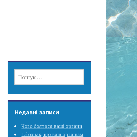
ПОШУК:
Недавні записи
Чого боятися ваші органи
15 ознак, що ваш організм