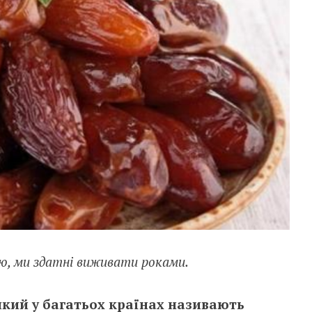
ю, ми здатні виживати роками.
який у багатьох країнах називають