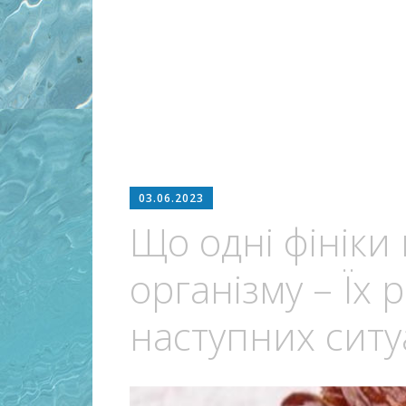
03.06.2023
Що одні фініки
організму – Їх
наступних ситуа