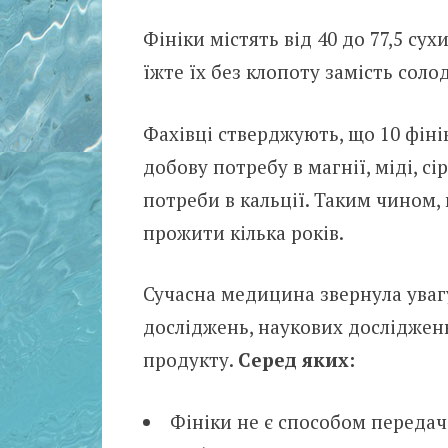
Фініки містять від 40 до 77,5 су
їжте їх без клопоту замість солод
Фахівці стверджують, що 10 фіні
добову потребу в магнії, міді, сі
потреби в кальції. Таким чином,
прожити кілька років.
Сучасна медицина звернула увагу
досліджень, наукових досліджень
продукту.
Серед яких:
Фініки не є способом передач