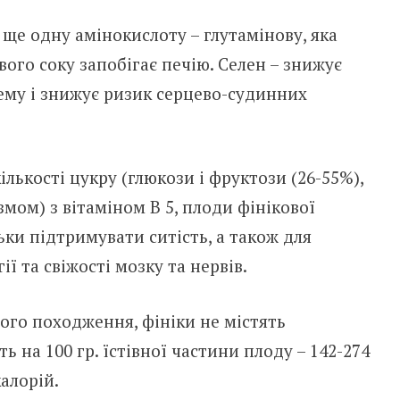
 ще одну амінокислоту – глутамінову, яка
ого соку запобігає печію. Селен – знижує
ему і знижує ризик серцево-судинних
лькості цукру (глюкози і фруктози (26-55%),
мом) з вітаміном B 5, плоди фінікової
ьки підтримувати ситість, а також для
ї та свіжості мозку та нервів.
ного походження, фініки не містять
ь на 100 гр. їстівної частини плоду – 142-274
калорій.