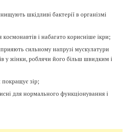
знищують шкідливі бактерії в організмі
ля космонавтів і набагато корисніше ікри;
 сприяють сильному напрузі мускулатури
в у жінки, роблячи його більш швидким і
й покращує зір;
рисні для нормального функціонування і