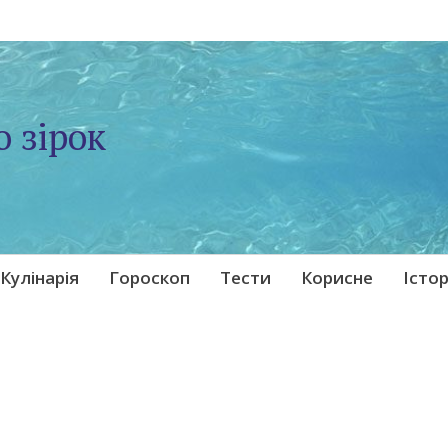
о зірок
Кулінарія
Гороскоп
Тести
Корисне
Істор