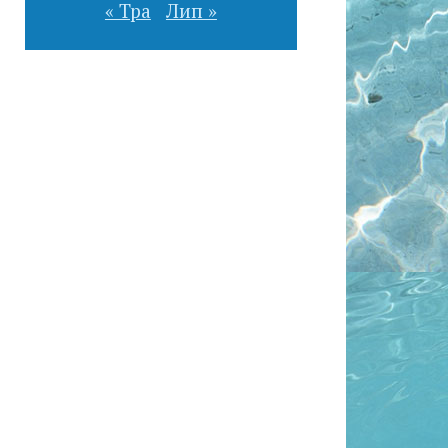
« Тра
Лип »