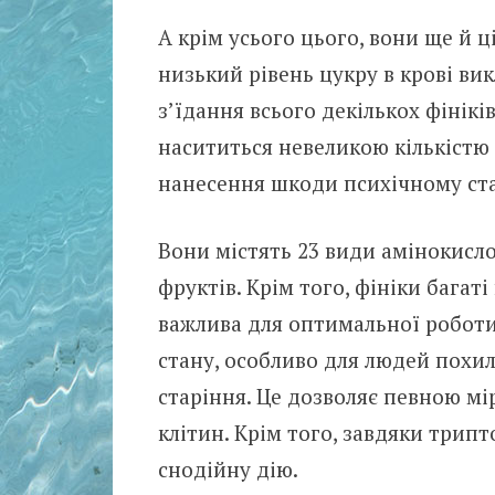
А крім усього цього, вони ще й ц
низький рівень цукру в крові вик
з’їдання всього декількох фінікі
насититься невеликою кількістю 
нанесення шкоди психічному ст
Вони містять 23 види амінокисло
фруктів. Крім того, фініки багат
важлива для оптимальної роботи
стану, особливо для людей похи
старіння. Це дозволяє певною м
клітин. Крім того, завдяки трип
снодійну дію.