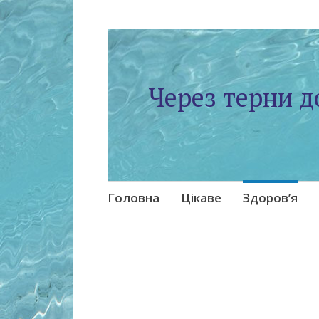
Через терни д
Skip
Головна
Цікаве
Здоров’я
to
content