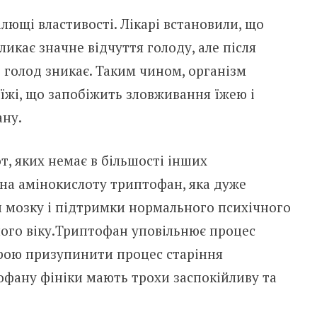
ілющі властивості. Лікарі встановили, що
ликає значне відчуття голоду, але після
в голод зникає. Таким чином, організм
їжі, що запобіжить зловживання їжею і
ану.
т, яких немає в більшості інших
і на амінокислоту триптофан, яка дуже
 мозку і підтримки нормального психічного
лого віку.Триптофан уповільнює процес
ірою призупинити процес старіння
тофану фініки мають трохи заспокійливу та