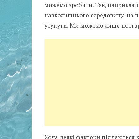
можемо зробити. Так, наприклад
навколишнього середовища на н
усунути. Ми можемо лише постар
Хоча деякі фактори піддаються к