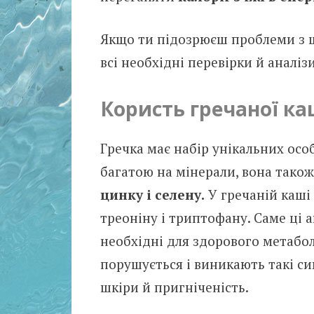
Якщо ти підозрюєш проблеми з щ
всі необхідні перевірки й аналізи
Користь гречаної ка
Гречка має набір унікальних осо
багатою на мінерали, вона так
цинку і селену.
У гречаній каші 
треоніну і триптофану. Саме ці 
необхідні для здорового метабо
порушується і виникають такі си
шкіри й пригніченість.