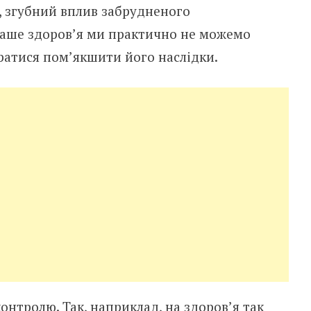
, згубний вплив забрудненого
аше здоров’я ми практично не можемо
атися пом’якшити його наслідки.
онтролю. Так, наприклад, на здоров’я так