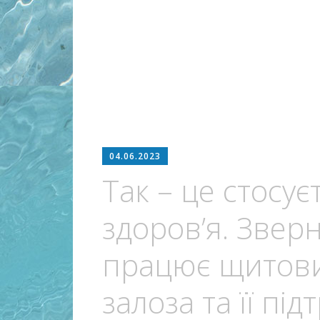
04.06.2023
Так – це стосу
здоров’я. Зверн
працює щитови
залоза та її пі