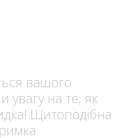
ється вашого
и увагу на те, як
дка! Щитоподібна
дтримка