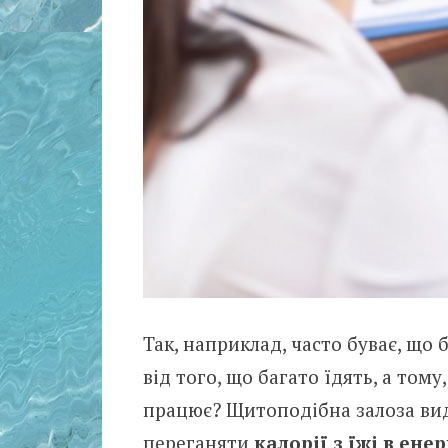
Так, наприклад, часто буває, що
від того, що багато їдять, а том
працює? Щитоподібна залоза вид
переганяти
калорії з їжі в ене