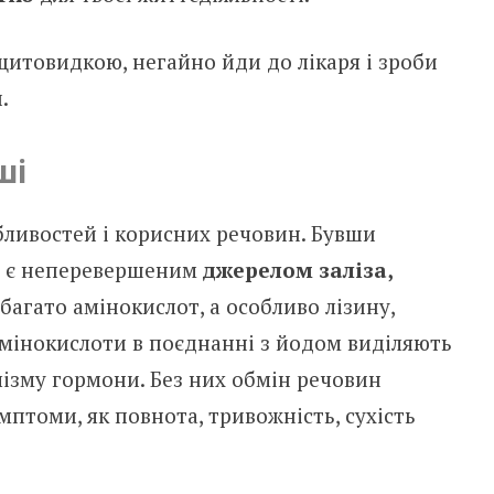
итовидкою, негайно йди до лікаря і зроби
.
ші
бливостей і корисних речовин. Бувши
ож є неперевершеним
джерелом заліза,
багато амінокислот, а особливо лізину,
амінокислоти в поєднанні з йодом виділяють
лізму гормони. Без них обмін речовин
мптоми, як повнота, тривожність, сухість