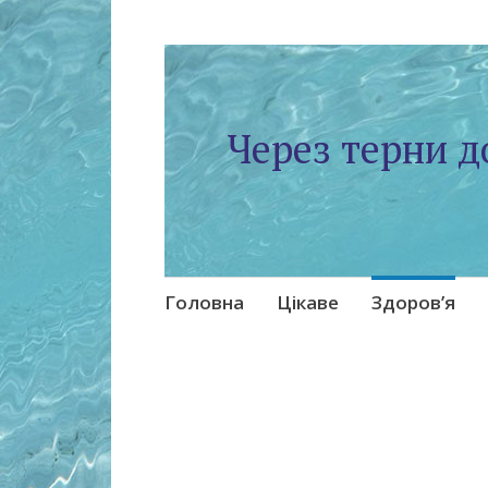
Через терни д
Skip
Головна
Цікаве
Здоров’я
to
content