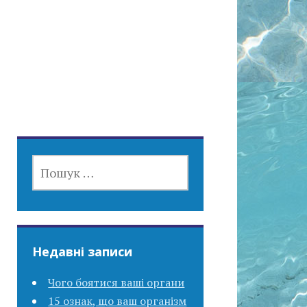
ПОШУК:
Недавні записи
Чого боятися ваші органи
15 ознак, що ваш організм