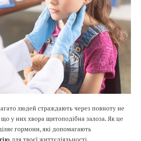
 багато людей страждають через повноту не
у, що у них хвора щитоподібна залоза. Як це
іляє гормони, які допомагають
ргію
для твоєї життєдіяльності.