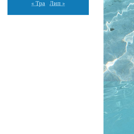
« Тра
Лип »