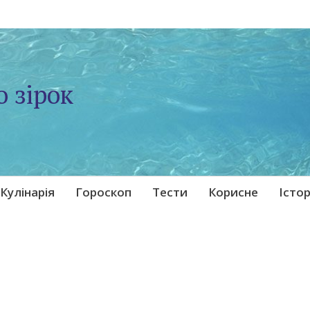
о зірок
Кулінарія
Гороскоп
Тести
Корисне
Істор