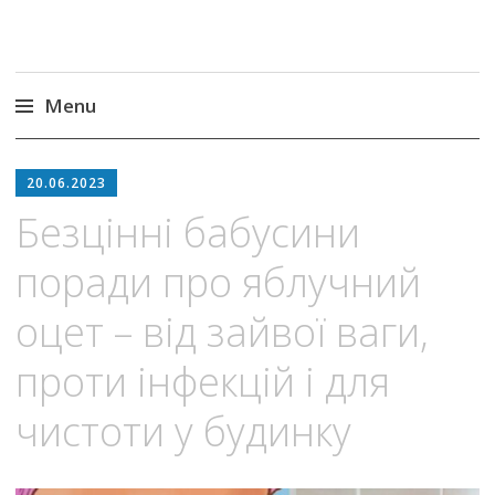
Menu
Skip
to
20.06.2023
content
Безцінні бабусини
поради про яблучний
оцет – від зайвої ваги,
проти інфекцій і для
чистоти у будинку