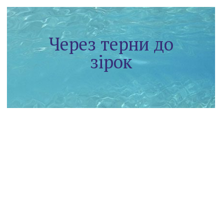
Через терни до
зірок