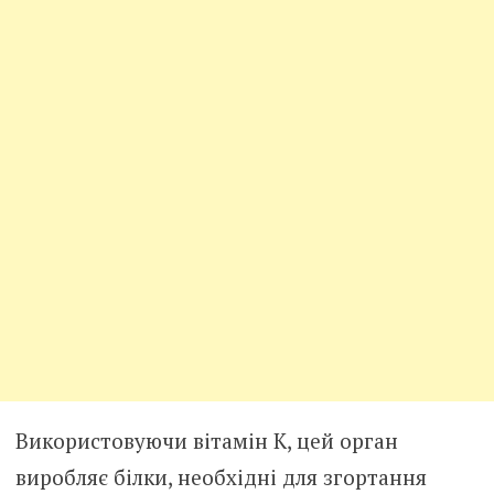
Використовуючи вітамін K, цей орган
виробляє білки, необхідні для згортання