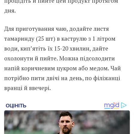
процідіть й пийте цей продукт протягом
дня.
Для приготування чаю, додайте листя
тамаринду (25 шт) в каструлю з 1 літром
води, кип’ятіть їх 15-20 хвилин, дайте
охолонути й пийте. Можна підсолодити
напій коричневим цукром або медом. Чай
потрібно пити двічі на день, по філіжанці
вранці й ввечері.