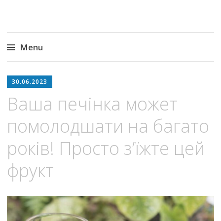
Menu
Skip
to
30.06.2023
content
Ваша печінка может
помолодшати на багато
років! Просто з’їжте цей
фрукт