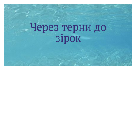
Через терни до
зірок