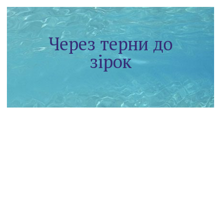
Через терни до
зірок