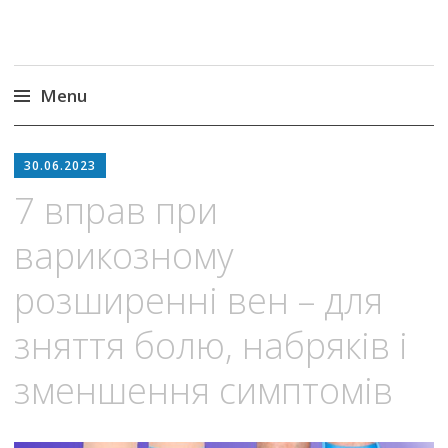
Menu
Skip
to
30.06.2023
content
7 вправ при
варикозному
розширенні вен – для
зняття болю, набряків і
зменшення симптомів