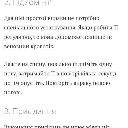
2. Підйом ніг
Для цієї простої вправи не потрібно
спеціального устаткування. Якщо робити її
регулярно, то вона допоможе поліпшити
венозний кровотік.
Ляжте на спину, повільно підніміть одну
ногу, затримайте її в повітрі кілька секунд,
потім опустіть. Повторіть вправу іншою
ногою.
3. Присідання
Виконання присідань зміцнює м’язи ніг і