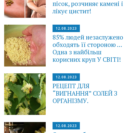
пісок, розчиняє камені і
лікує цистит!
12.08.2023
85% людей незаслужено
обходять її стороною …
Одна з найбільш
корисних круп У СВІТІ!
12.08.2023
РЕЦЕПТ ДЛЯ
“ВИГНАННЯ” СОЛЕЙ З
ОРГАНІЗМУ.
12.08.2023