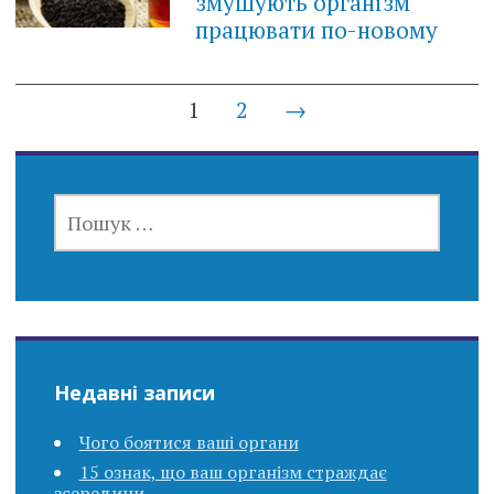
змушують організм
працювати по-новому
Posts
1
2
→
navigation
ПОШУК:
Недавні записи
Чого боятися ваші органи
15 ознак, що ваш організм страждає
зсередини