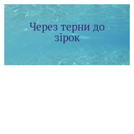
Через терни до
зірок