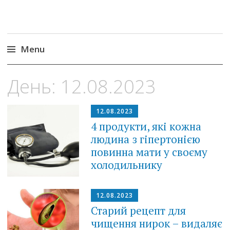
Menu
Skip
День:
12.08.2023
to
content
12.08.2023
4 продукти, які кожна
людина з гіпертонією
повинна мати у своєму
холодильнику
12.08.2023
Старий рецепт для
чищення нирок – видаляє