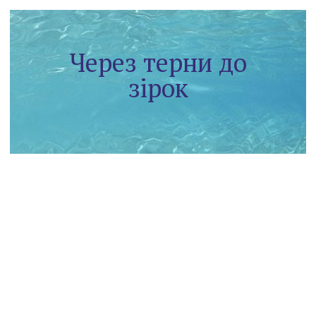
Через терни до
зірок