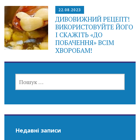
22.08.2023
ДИВOВИЖНИЙ РЕЦЕПТ!
ВИКОРИСТОВУЙТЕ ЙOГО
І СКАЖІТЬ «ДО
ПОБАЧЕННЯ» ВСIМ
ХВOPОБАМ!
ПОШУК:
Недавні записи