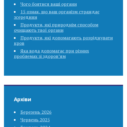
Чого боятися ваші органи
15 ознак, що ваш організм страждає
зсередини
Продукти, які природнім способом
очищають твої органи
Продукти, які допомагають розріджувати
кров
Яка вода допомагає при різних
проблемах зі здоров’ям
Архіви
Березень 2026
Червень 2025