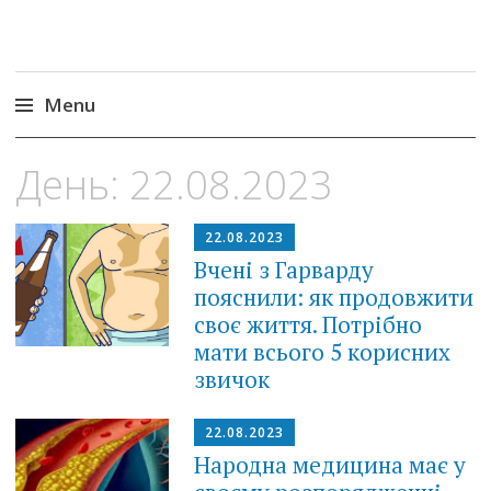
Menu
Skip
День:
22.08.2023
to
content
22.08.2023
Вчені з Гарварду
пояснили: як продовжити
своє життя. Потрібно
мати всього 5 корисних
звичок
22.08.2023
Народна медицина має у