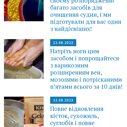
своєму розпорядженні
багато засобів для
очищення судин, і ми
підготували для вас один
з найдієвіших!
22.08.2023
Натріть ноги цим
засобом і попрощайтеся
з варикозним
розширенням вен,
мозолями і потрісканими
п’ятами всього за 10 днів!
22.08.2023
Повне відновлення
кісток, сухожиль,
суглобів і повне