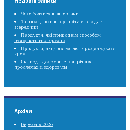
Недавні записи
Чого боятися ваші органи
15 ознак, що ваш організм страждає
зсередини
Продукти, які природнім способом
очищають твої органи
Продукти, які допомагають розріджувати
кров
Яка вода допомагає при різних
проблемах зі здоров’ям
Архіви
Березень 2026