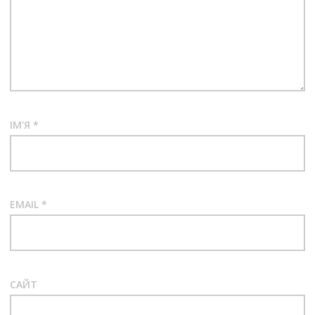
ІМ'Я
*
EMAIL
*
САЙТ