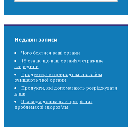
Недавні записи
Чого боятися ваші органи
15 ознак, що ваш організм страждає
зсередини
Продукти, які природнім способом
очищають твої органи
Продукти, які допомагають розріджувати
кров
Яка вода допомагає при різних
проблемах зі здоров’ям