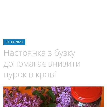
31.10.2023
Настоянка з бузку
допомагає знизити
цурок в крові