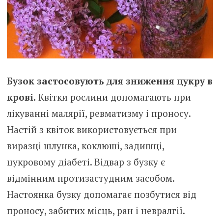
Бузок застосовують для зниження цукру в
крові.
Квітки рослини допомагають при
лікуванні малярії, ревматизму і проносу.
Настій з квіток використовується при
виразці шлунка, коклюші, задишці,
цукровому діабеті. Відвар з бузку є
відмінним протизастудним засобом.
Настоянка бузку допомагає позбутися від
проносу, забитих місць, ран і невралгії.