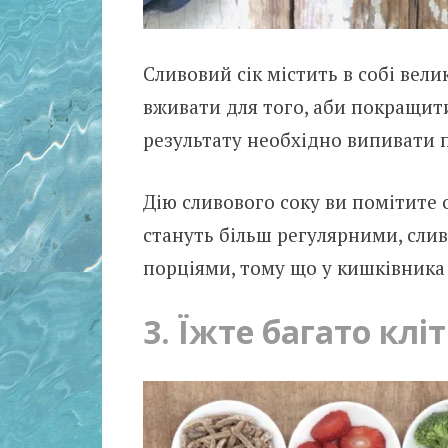
Сливовий сік містить в собі вели
вживати для того, аби покращит
результату необхідно випивати по
Дію сливового соку ви помітите 
стануть більш регулярними, сли
порціями, тому що у кишківника
3. Їжте багато кл