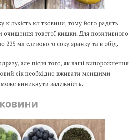
ку кількість клітковини, тому його радять
и очищення товстої кишки. Для позитивного
 225 мл сливового соку зранку та в обід.
одразу, але після того, як ваші випорожнення
вовий сік необхідно вживати меншими
 може виникнути залежність.
ітковини