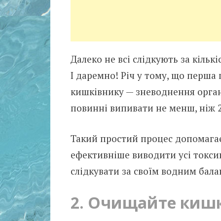
Далеко не всі слідкують за кільк
І даремно! Річ у тому, що перша
кишківнику — зневоднення органі
повинні випивати не менш, ніж 2
Такий простий процес допомага
ефективніше виводити усі токсин
слідкувати за своїм водним бала
2. Очищайте киш