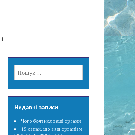
ії
ПОШУК:
Недавні записи
Чого боятися ваші органи
15 ознак, що ваш організм
страждає зсередини