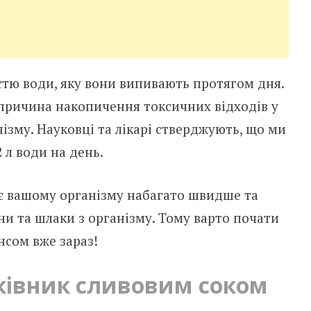
істю води, яку вони випивають протягом дня.
 причина накопичення токсичних відходів у
зму. Науковці та лікарі стверджують, що ми
 л води на день.
є вашому організму набагато швидше та
и та шлаки з організму. Тому варто почати
нсом вже зараз!
ківник сливовим соком