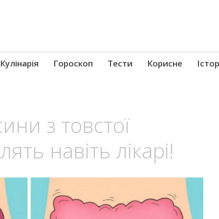
Кулінарія
Гороскоп
Тести
Корисне
Істор
сини з товстої
ять навіть лікарі!