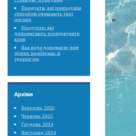
Продукти, які природнім
способом очищають твої
органи
Продукти, які
допомагають розріджувати
кров
Яка вода допомагає при
різних проблемах зі
здоров’ям
Архіви
Березень 2026
Червень 2025
Грудень 2024
Листопад 2024