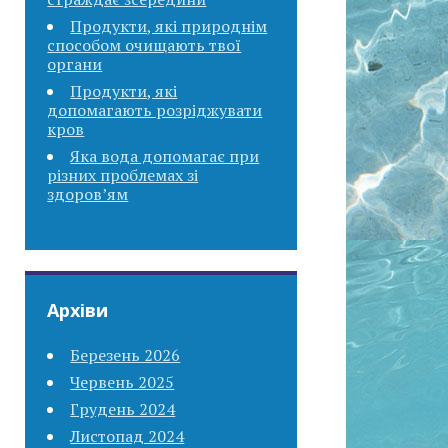
Продукти, які природнім
способом очищають твої
органи
Продукти, які
допомагають розріджувати
кров
Яка вода допомагає при
різних проблемах зі
здоров’ям
Архіви
Березень 2026
Червень 2025
Грудень 2024
Листопад 2024