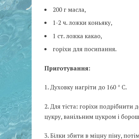
200 г масла,
1-2 ч. ложки коньяку,
1 ст. ложка какао,
горіхи для посипання.
Приготування:
1. Духовку нагріти до 160 ° С.
2. Для тіста: горіхи подрібнити д
цукру, ванільним цукром і боро
3. Білки збити в міцну піну, пот