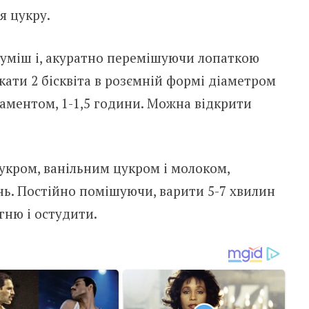
я цукру.
суміш і, акуратно перемішуючи лопаткою
ікати 2 бісквіта в розємній формі діаметром
ргаментом, 1-1,5 години. Можна відкрити
цукром, ванільним цукром і молоком,
нь. Постійно помішуючи, варити 5-7 хвилин
огню і остудити.