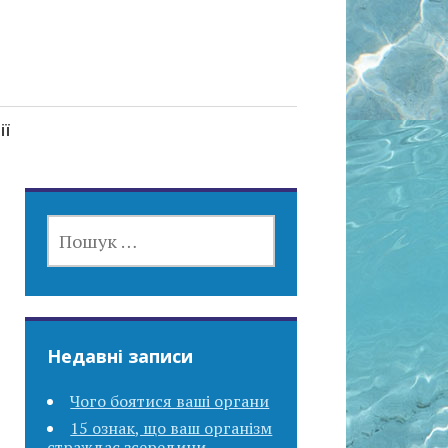
ії
ПОШУК:
Недавні записи
Чого боятися ваші органи
15 ознак, що ваш організм
страждає зсередини