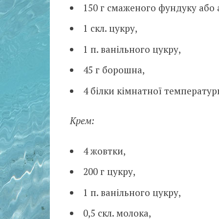
150 г смаженого фундуку або а
1 скл. цукру,
1 п. ванільного цукру,
45 г борошна,
4 білки кімнатної температур
Крем:
4 жовтки,
200 г цукру,
1 п. ванільного цукру,
0,5 скл. молока,