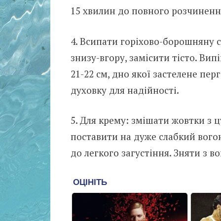
15 хвилин до повного розчиненн
4. Всипати горіхово-борошняну 
знизу-вгору, замісити тісто. Вип
21-22 см, дно якої застелене пе
духовку для надійності.
5. Для крему: змішати жовтки з 
поставити на дуже слабкий вого
до легкого загустіння. Зняти з в