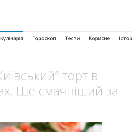
Кулінарія
Гороскоп
Тести
Корисне
Істор
иївський” торт в
ах. Ще смачніший за