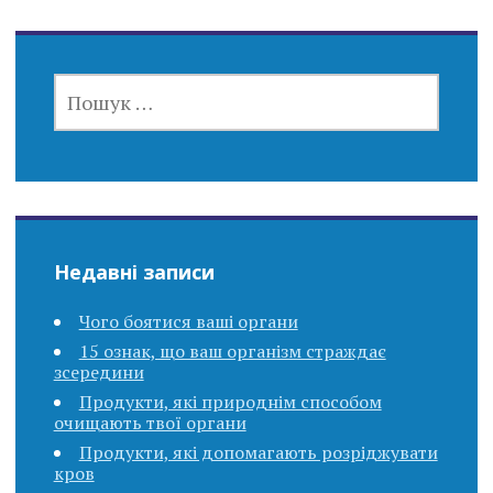
ПОШУК:
Недавні записи
Чого боятися ваші органи
15 ознак, що ваш організм страждає
зсередини
Продукти, які природнім способом
очищають твої органи
Продукти, які допомагають розріджувати
кров