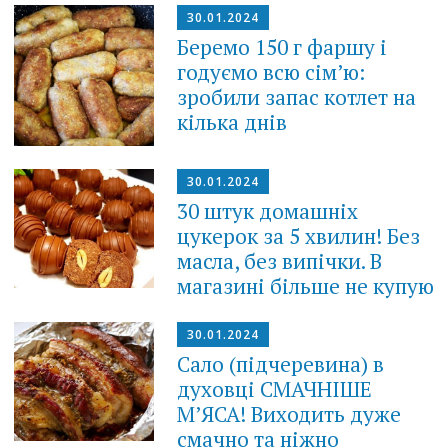
30.01.2024
Беремо 150 г фаршу і
годуємо всю сім’ю:
зробили запас котлет на
кілька днів
30.01.2024
30 штук домашніх
цукерок за 5 хвилин! Без
масла, без випічки. В
магазині більше не купую
30.01.2024
Сало (підчеревина) в
духовці СМАЧНІШЕ
М’ЯСА! Виходить дуже
смачно та ніжно