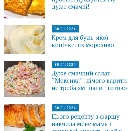
дуже смачні!
30.01.2024
Крем для будь-якої
випічки, як морозиво
30.01.2024
Дуже смачний салат
“Мексика”: нічого варити
не треба змішали і готово
30.01.2024
Цього рецепту з фаршу
навчила мене мама і
тепер всі просять, щоб я