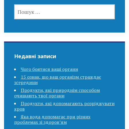
ПОШУК:
Недавні записи
Чого боятися ваші органи
15 ознак, що ваш організм страждає
зсередини
Продукти, які природнім способом
очищають твої органи
Продукти, які допомагають розріджувати
кров
Яка вода допомагає при різних
проблемах зі здоров’ям