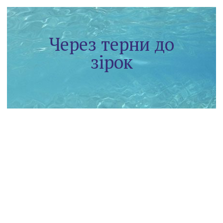
Через терни до
зірок