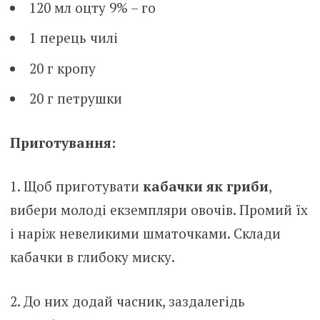
120 мл оцту 9% – го
1 перець чилі
20 г кропу
20 г петрушки
Приготування:
1. Щоб приготувати
кабачки як гриби
,
вибери молоді екземпляри овочів. Промий їх
і наріж невеликими шматочками. Склади
кабачки в глибоку миску.
2. До них додай часник, заздалегідь