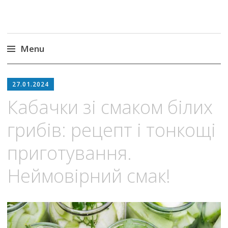
Menu
Skip
to
27.01.2024
content
Кабачки зі смаком білих
грибів: рецепт і тонкощі
приготування.
Неймовірний смак!