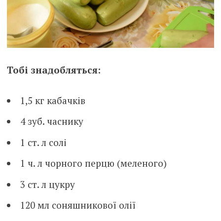
Тобі знадобляться:
1,5 кг кабачків
4 зуб. часнику
1 ст. л солі
1 ч. л чорного перцю (меленого)
3 ст. л цукру
120 мл соняшникової олії