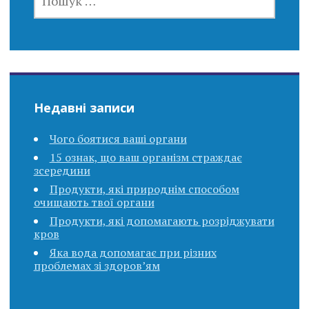
Недавні записи
Чого боятися ваші органи
15 ознак, що ваш організм страждає
зсередини
Продукти, які природнім способом
очищають твої органи
Продукти, які допомагають розріджувати
кров
Яка вода допомагає при різних
проблемах зі здоров’ям