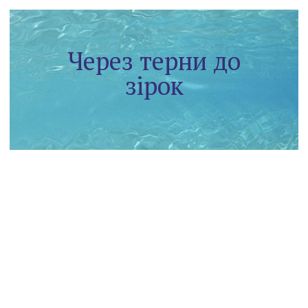
Через терни до
зірок