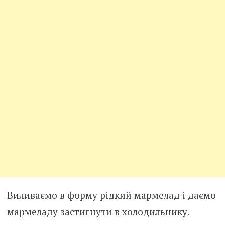
Виливаємо в форму рідкий мармелад і даємо
мармеладу застигнути в холодильнику.