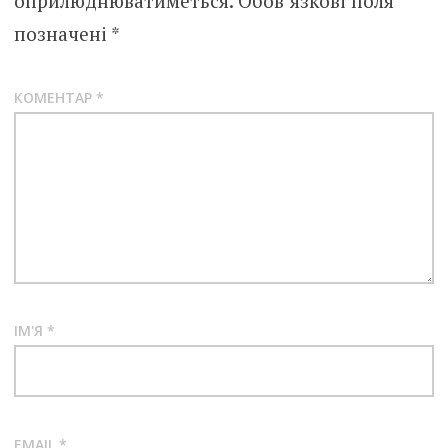
оприлюднюватиметься.
Обов’язкові поля
позначені
*
КОМЕНТАР
*
ІМ'Я
*
EMAIL
*