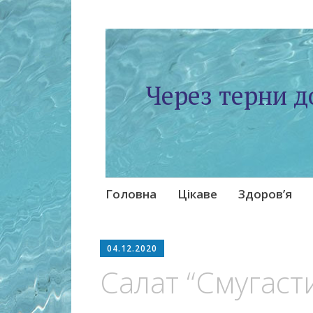
Через терни д
Skip
Головна
Цікаве
Здоров’я
to
content
04.12.2020
Салат “Смугаст