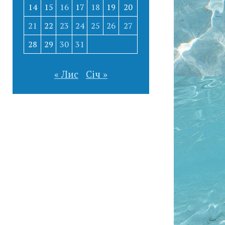
14
15
16
17
18
19
20
21
22
23
24
25
26
27
28
29
30
31
« Лис
Січ »