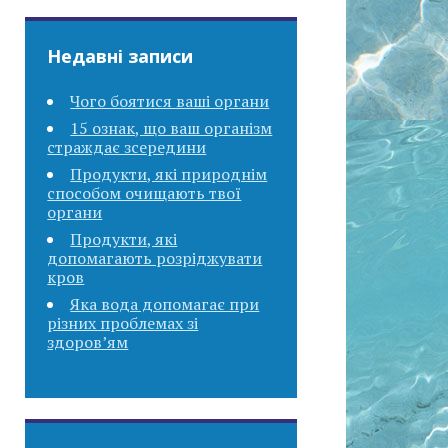
Недавні записи
Чого боятися ваші органи
15 ознак, що ваш організм
страждає зсередини
Продукти, які природнім
способом очищають твої
органи
Продукти, які
допомагають розріджувати
кров
Яка вода допомагає при
різних проблемах зі
здоров’ям