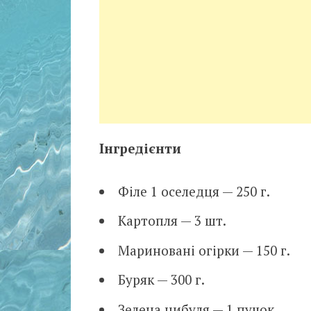
Інгредієнти
Філе 1 оселедця — 250 г.
Картопля — 3 шт.
Мариновані огірки — 150 г.
Буряк — 300 г.
Зелена цибуля — 1 пучок