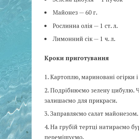
Майонез — 60 г.
Рослинна олія — 1 ст. л.
Лимонний сік — 1 ч. л.
Кроки приготування
Картоплю, мариновані огірки і
Подрібнюємо зелену цибулю. Ча
залишаємо для прикраси.
Заправляємо салат майонезом.
На грубій тертці натираємо бу
перемішуємо.