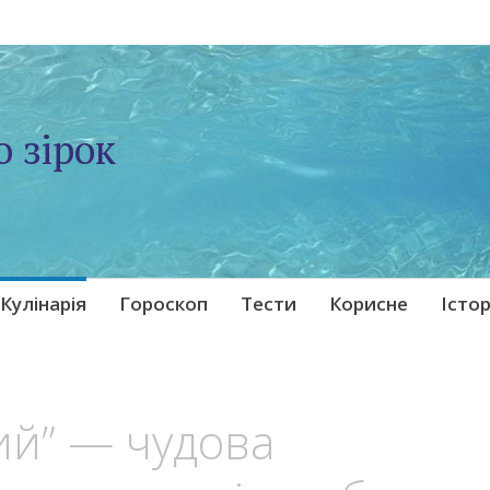
о зірок
Кулінарія
Гороскоп
Тести
Корисне
Істор
ий” — чудова