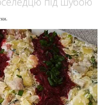
оселедцю під шубою
ски.