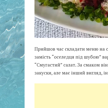
Прийшов час складати меню на с
замість “оселедця під шубою” ва
“Смугастий” салат. За смаком ві
закуски, але має інший вигляд, 