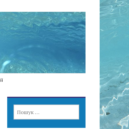
ії
ПОШУК: